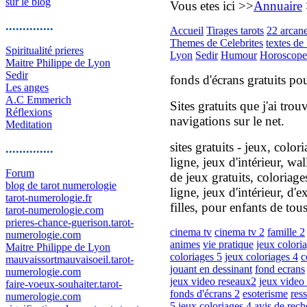
sur le blog
Vous etes ici >>
Annuaire
..............
Accueil
Tirages tarots
22 arcan
Themes de Celebrites
textes de 
Spiritualité prieres
Lyon
Sedir
Humour
Horoscope
Maitre Philippe de Lyon
Sedir
fonds d'écrans gratuits po
Les anges
A.C Emmerich
Sites gratuits que j'ai tr
Réflexions
navigations sur le net.
Meditation
sites gratuits - jeux, colo
..............
ligne, jeux d'intérieur, wal
Forum
de jeux gratuits, coloriage
blog de tarot numerologie
ligne, jeux d'intérieur, d'e
tarot-numerologie.fr
filles, pour enfants de tous
tarot-numerologie.com
prieres-chance-guerison.tarot-
cinema tv
cinema tv 2
famille 2
numerologie.com
animes
vie pratique
jeux colori
Maitre Philippe de Lyon
coloriages 5
jeux coloriages 4
c
mauvaissortmauvaisoeil.tarot-
jouant en dessinant
fond ecrans
numerologie.com
jeux video reseaux2
jeux video
faire-voeux-souhaiter.tarot-
fonds d'écrans 2
esoterisme
res
numerologie.com
5
jeux coloriages 4
avis de rech