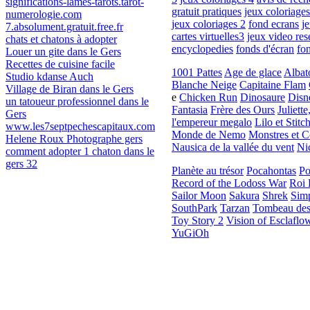
significations-lames-tarots.tarot-
gratuit pratiques
jeux coloriages
numerologie.com
jeux coloriages 2
fond ecrans
je
7.absolument.gratuit.free.fr
cartes virtuelles3
jeux video re
chats et chatons à adopter
encyclopedies
fonds d'écran
fo
Louer un gite dans le Gers
Recettes de cuisine facile
1001 Pattes
Age de glace
Albat
Studio kdanse Auch
Blanche Neige
Capitaine Flam
Village de Biran dans le Gers
e
Chicken Run
Dinosaure
Disn
un tatoueur professionnel dans le
Fantasia
Frère des Ours
Juliette
Gers
l'empereur megalo
Lilo et Stitc
www.les7septpechescapitaux.com
Monde de Nemo
Monstres et 
Helene Roux Photographe gers
Nausica de la vallée du vent
Ni
comment adopter 1 chaton dans le
gers 32
Planète au trésor
Pocahontas
P
Record of the Lodoss War
Roi 
Sailor Moon
Sakura
Shrek
Sim
SouthPark
Tarzan
Tombeau des 
Toy Story 2
Vision of Esclaflo
YuGiOh