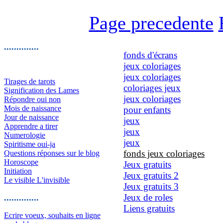
Page precedente
..............
fonds d'écrans
jeux coloriages
jeux coloriages
Tirages de tarots
coloriages jeux
Signification des Lames
jeux coloriages
Répondre oui non
Mois de naissance
pour enfants
Jour de naissance
jeux
Apprendre a tirer
jeux
Numerologie
jeux
Spiritisme oui-ja
fonds jeux coloriages
Questions réponses sur le blog
Horoscope
Jeux gratuits
Initiation
Jeux gratuits 2
Le visible L'invisible
Jeux gratuits 3
Jeux de roles
..............
Liens gratuits
Ecrire voeux, souhaits en ligne