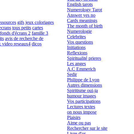
English tarots
Numerology Tarot
Answer yes no
Cards meanings
essources
gifs
jeux coloriages
The month of birth
ecrans
tous petits
cartes
Numerologie
fonds d'écrans 2
famille 3
Celebrites
its
avis de recherche de
Vos questions
x video reseaux4
dicos
Initiations
Reflexions
Spiritualité prieres
Les anges
A.C Emmerich
Sedir
Philippe de Lyon
Autres dimensions
Spiritisme oui-ja
humour images
Vos participations
Lectures textes
on nous impose
Plaisirs
Aime ou pas
Rechercher sur le site
Livre d'or