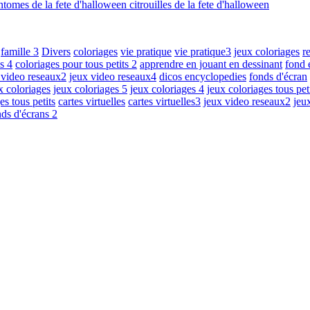
ntomes de la fete d'halloween
citrouilles de la fete d'halloween
famille 3
Divers
coloriages
vie pratique
vie pratique3
jeux coloriages
r
s 4
coloriages pour tous petits 2
apprendre en jouant en dessinant
fond 
 video reseaux2
jeux video reseaux4
dicos encyclopedies
fonds d'écran
x coloriages
jeux coloriages 5
jeux coloriages 4
jeux coloriages tous pet
es tous petits
cartes virtuelles
cartes virtuelles3
jeux video reseaux2
jeu
nds d'écrans 2