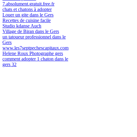
7.absolument.gratuit.free.fr
chats et chatons à adopter
Louer un gite dans le Gers
Recettes de cuisine facile
Studio kdanse Auch
Village de Biran dans le Gers
un tatoueur professionnel dans le
Gers
www.les7septpechescapitaux.com
Helene Roux Photographe gers
comment adopter 1 chaton dans le
gers 32