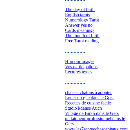
The day of birth
English tarots
Numerology Tarot
Answer yes no
Cards meanings
The month of birth
Free Tarot reading
..............
Humour images
Vos participations
Lectures textes
..............
chats et chatons à adopter
Louer un gite dans le Gers
Recettes de cuisine facile
Studio kdanse Auch
Village de Biran dans le Gers
un tatoueur professionnel dans le
Gers
www.les7septpechescapitaux.com