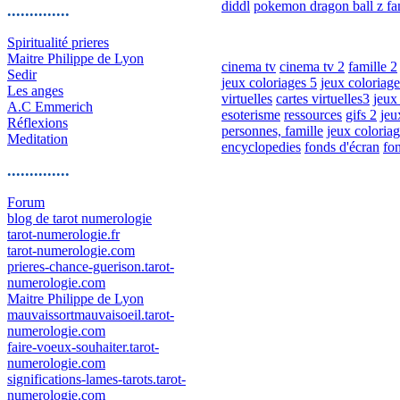
diddl
pokemon
dragon ball z
fa
..............
Spiritualité prieres
Maitre Philippe de Lyon
cinema tv
cinema tv 2
famille 2
Sedir
jeux coloriages 5
jeux coloriage
Les anges
virtuelles
cartes virtuelles3
jeux
A.C Emmerich
esoterisme
ressources
gifs 2
jeu
Réflexions
personnes, famille
jeux coloriag
Meditation
encyclopedies
fonds d'écran
fo
..............
Forum
blog de tarot numerologie
tarot-numerologie.fr
tarot-numerologie.com
prieres-chance-guerison.tarot-
numerologie.com
Maitre Philippe de Lyon
mauvaissortmauvaisoeil.tarot-
numerologie.com
faire-voeux-souhaiter.tarot-
numerologie.com
significations-lames-tarots.tarot-
numerologie.com