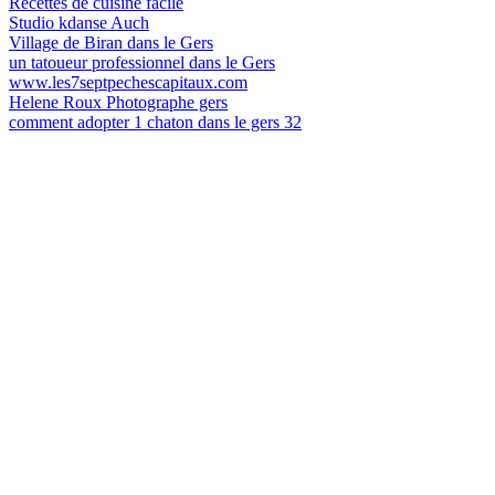
Recettes de cuisine facile
Studio kdanse Auch
Village de Biran dans le Gers
un tatoueur professionnel dans le Gers
www.les7septpechescapitaux.com
Helene Roux Photographe gers
comment adopter 1 chaton dans le gers 32