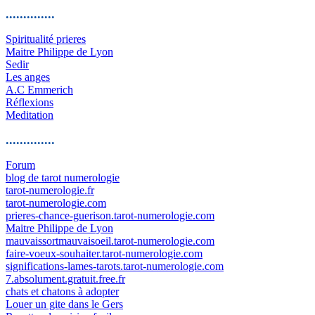
..............
Spiritualité prieres
Maitre Philippe de Lyon
Sedir
Les anges
A.C Emmerich
Réflexions
Meditation
..............
Forum
blog de tarot numerologie
tarot-numerologie.fr
tarot-numerologie.com
prieres-chance-guerison.tarot-numerologie.com
Maitre Philippe de Lyon
mauvaissortmauvaisoeil.tarot-numerologie.com
faire-voeux-souhaiter.tarot-numerologie.com
significations-lames-tarots.tarot-numerologie.com
7.absolument.gratuit.free.fr
chats et chatons à adopter
Louer un gite dans le Gers