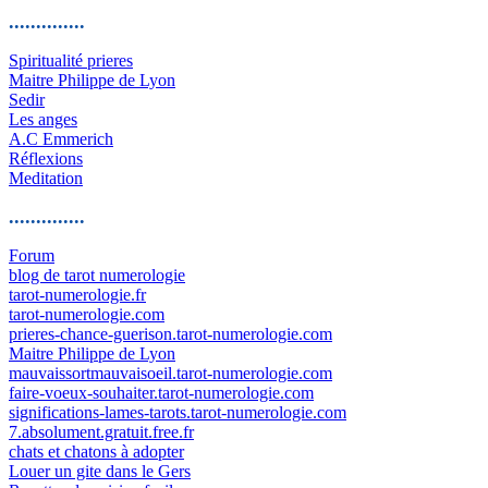
..............
Spiritualité prieres
Maitre Philippe de Lyon
Sedir
Les anges
A.C Emmerich
Réflexions
Meditation
..............
Forum
blog de tarot numerologie
tarot-numerologie.fr
tarot-numerologie.com
prieres-chance-guerison.tarot-numerologie.com
Maitre Philippe de Lyon
mauvaissortmauvaisoeil.tarot-numerologie.com
faire-voeux-souhaiter.tarot-numerologie.com
significations-lames-tarots.tarot-numerologie.com
7.absolument.gratuit.free.fr
chats et chatons à adopter
Louer un gite dans le Gers