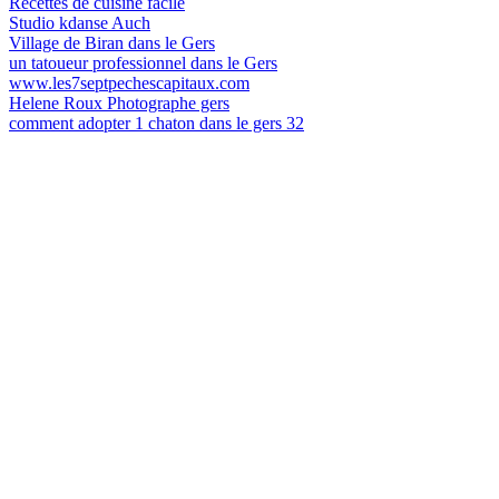
Recettes de cuisine facile
Studio kdanse Auch
Village de Biran dans le Gers
un tatoueur professionnel dans le Gers
www.les7septpechescapitaux.com
Helene Roux Photographe gers
comment adopter 1 chaton dans le gers 32