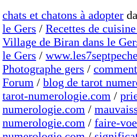
chats et chatons à adopter
da
le Gers
/
Recettes de cuisine
Village de Biran dans le Ger
le Gers
/
www.les7septpeche
Photographe gers
/
comment 
Forum
/
blog de tarot numer
tarot-numerologie.com
/
pri
numerologie.com
/
mauvaiss
numerologie.com
/
faire-voe
numerologie.com
/
significa