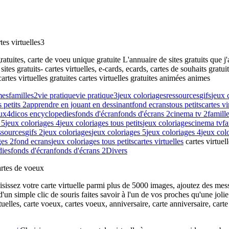
es virtuelles3
atuites, carte de voeu unique gratuite L'annuaire de sites gratuits que j
sites gratuits- cartes virtuelles, e-cards, ecards, cartes de souhaits gratu
cartes virtuelles gratuites cartes virtuelles gratuites animées animes
mes
familles2
vie pratique
vie pratique3
jeux coloriages
ressources
gifs
jeux 
 petits 2
apprendre en jouant en dessinant
fond ecrans
tous petits
cartes vi
aux4
dicos encyclopedies
fonds d'écran
fonds d'écrans 2
cinema tv 2
famill
 5
jeux coloriages 4
jeux coloriages tous petits
jeux coloriages
cinema tv
fa
ssources
gifs 2
jeux coloriages
jeux coloriages 5
jeux coloriages 4
jeux colo
ges 2
fond ecrans
jeux coloriages tous petits
cartes virtuelles
cartes virtuel
dies
fonds d'écran
fonds d'écrans 2
Divers
rtes de voeux
sissez votre carte virtuelle parmi plus de 5000 images, ajoutez des me
imple clic de souris faites savoir à l'un de vos proches qu'une jolie ca
irtuelles, carte voeux, cartes voeux, anniversaire, carte anniversaire, carte