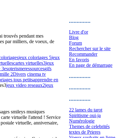
..............
Livre d'or
'ai trouvés pendant mes
Blog
ites par milliers, de voeux, de
Forum
Rechercher sur le site
Recommander
coloriages
jeux coloriages 5
jeux
En favoris
rtuelles
cartes virtuelles3
jeux
En page de démarrage
e 3
esoterisme
ressources
gifs
mille 2
Divers
cinema tv
..............
riages tous petits
apprendre en
les3
jeux video reseaux2
jeux
..............
..............
22 lames du tarot
ssages smileys musiques
Spiritisme oui-ja
rte virtuelle l'attend ! Service
Numérologie
 postale virtuelle, anniversaire,
Themes de celebrités
textes de Prieres
Voeux souhaits en ligne