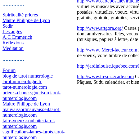
http://www.cartepostalevirtuell
..............
virtuelles musicales avec accusé 
postales, virtuelles, voeux, virt
Spiritualité prieres
gratuits, gratuite, gratuites, s
Maitre Philippe de Lyon
Sedir
http://www.artgora.org/
Cartes p
Les anges
dont anniversaires, fêtes, voeux
A.C Emmerich
(musiques, papiers à lettre, date
Réflexions
Meditation
http://www. Merci-facteur.com
de voeux, votre timbre de colle
..............
http://jardinlouise.iquebec.com
Forum
blog de tarot numerologie
http://www.tresor-ecarte.com
Ca
tarot-numerologie.fr
Pâques, St du calendrier, et bien
tarot-numerologie.com
prieres-chance-guerison.tarot-
numerologie.com
Maitre Philippe de Lyon
mauvaissortmauvaisoeil.tarot-
numerologie.com
faire-voeux-souhaiter.tarot-
numerologie.com
significations-lames-tarots.tarot-
numerologie.com