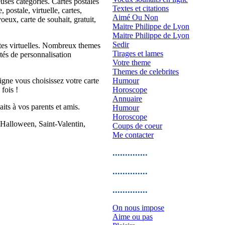
uses catégories. Cartes postales
Textes et citations
postale, virtuelle, cartes,
Aimé Ou Non
voeux, carte de souhait, gratuit,
Maitre Philippe de Lyon
Maitre Philippe de Lyon
Sedir
artes virtuelles. Nombreux themes
Tirages et lames
ités de personnalisation
Votre theme
Themes de celebrites
gne vous choisissez votre carte
Humour
fois !
Horoscope
Annuaire
its à vos parents et amis.
Humour
Horoscope
, Halloween, Saint-Valentin,
Coups de coeur
Me contacter
..............
..............
..............
On nous impose
Aime ou pas