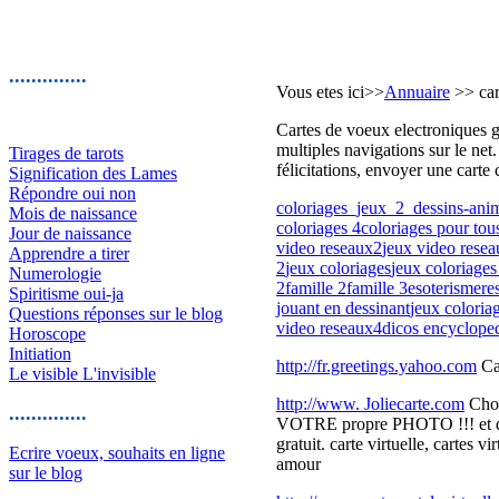
..............
Vous etes ici>>
Annuaire
>> cart
Cartes de voeux electroniques gr
multiples navigations sur le net. 
Tirages de tarots
félicitations, envoyer une carte 
Signification des Lames
Répondre oui non
coloriages_jeux_2_dessins-ani
Mois de naissance
coloriages 4
coloriages pour tous
Jour de naissance
video reseaux2
jeux video rese
Apprendre a tirer
2
jeux coloriages
jeux coloriages
Numerologie
2
famille 2
famille 3
esoterisme
re
Spiritisme oui-ja
jouant en dessinant
jeux coloria
Questions réponses sur le blog
video reseaux4
dicos encyclope
Horoscope
Initiation
http://fr.greetings.yahoo.com
Ca
Le visible L'invisible
http://www. Joliecarte.com
Choi
..............
VOTRE propre PHOTO !!! et d'un s
gratuit. carte virtuelle, cartes v
Ecrire voeux, souhaits en ligne
amour
sur le blog