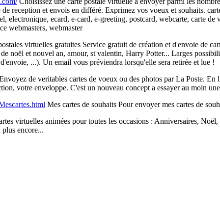
e.com/
Choisissez une carte postale virtuelle à envoyer parmi les nombre
de reception et envois en différé. Exprimez vos voeux et souhaits. carte, 
uel, electronique, ecard, e-card, e-greeting, postcard, webcarte, carte de 
ervice webmasters, webmaster
ostales virtuelles gratuites Service gratuit de création et d'envoie de c
 de noël et nouvel an, amour, st valentin, Harry Potter... Larges possibil
 d'envoie, ...). Un email vous préviendra lorsqu'elle sera retirée et lue !
Envoyez de veritables cartes de voeux ou des photos par La Poste. En li
ction, votre enveloppe. C'est un nouveau concept a essayer au moin une 
/Mescartes.html
Mes cartes de souhaits Pour envoyer mes cartes de souha
rtes virtuelles animées pour toutes les occasions : Anniversaires, Noël
 plus encore...