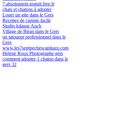
7.absolument.gratuit.free.fr
chats et chatons à adopter
Louer un gite dans le Gers
Recettes de cuisine facile
Studio kdanse Auch
Village de Biran dans le Gers
un tatoueur professionnel dans le
Gers
www.les7septpechescapitaux.com
Helene Roux Photographe gers
comment adopter 1 chaton dans le
gers 32