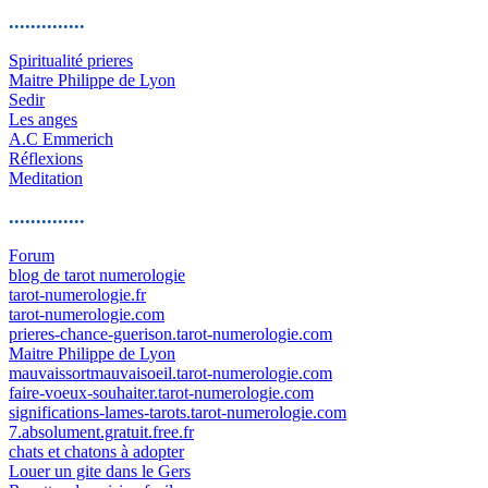
..............
Spiritualité prieres
Maitre Philippe de Lyon
Sedir
Les anges
A.C Emmerich
Réflexions
Meditation
..............
Forum
blog de tarot numerologie
tarot-numerologie.fr
tarot-numerologie.com
prieres-chance-guerison.tarot-numerologie.com
Maitre Philippe de Lyon
mauvaissortmauvaisoeil.tarot-numerologie.com
faire-voeux-souhaiter.tarot-numerologie.com
significations-lames-tarots.tarot-numerologie.com
7.absolument.gratuit.free.fr
chats et chatons à adopter
Louer un gite dans le Gers