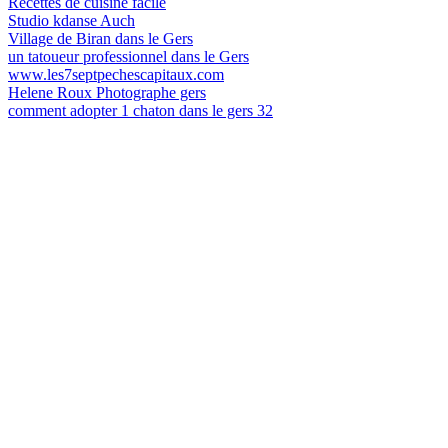
Recettes de cuisine facile
Studio kdanse Auch
Village de Biran dans le Gers
un tatoueur professionnel dans le Gers
www.les7septpechescapitaux.com
Helene Roux Photographe gers
comment adopter 1 chaton dans le gers 32