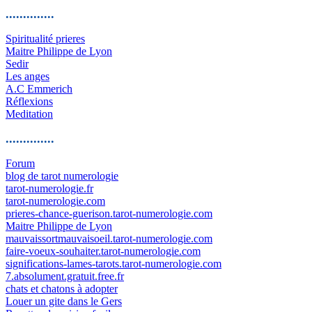
..............
Spiritualité prieres
Maitre Philippe de Lyon
Sedir
Les anges
A.C Emmerich
Réflexions
Meditation
..............
Forum
blog de tarot numerologie
tarot-numerologie.fr
tarot-numerologie.com
prieres-chance-guerison.tarot-numerologie.com
Maitre Philippe de Lyon
mauvaissortmauvaisoeil.tarot-numerologie.com
faire-voeux-souhaiter.tarot-numerologie.com
significations-lames-tarots.tarot-numerologie.com
7.absolument.gratuit.free.fr
chats et chatons à adopter
Louer un gite dans le Gers