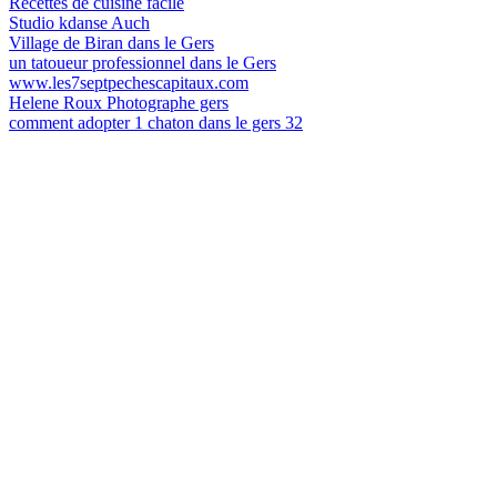
Recettes de cuisine facile
Studio kdanse Auch
Village de Biran dans le Gers
un tatoueur professionnel dans le Gers
www.les7septpechescapitaux.com
Helene Roux Photographe gers
comment adopter 1 chaton dans le gers 32