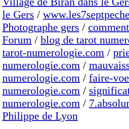
Village de Biran dans le Ger
le Gers
/
www.les7septpeche
Photographe gers
/
comment 
Forum
/
blog de tarot numer
tarot-numerologie.com
/
pri
numerologie.com
/
mauvaiss
numerologie.com
/
faire-voe
numerologie.com
/
significa
numerologie.com
/
7.absolum
Philippe de Lyon