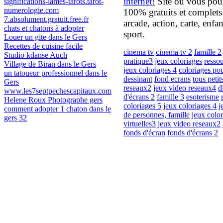
internet!
Site où vous pour
significations-lames-tarots.tarot-
numerologie.com
100% gratuits et complets. 
7.absolument.gratuit.free.fr
arcade, action, carte, enfan
chats et chatons à adopter
sport.
Louer un gite dans le Gers
Recettes de cuisine facile
cinema tv
cinema tv 2
famille 2
Studio kdanse Auch
pratique3
jeux coloriages
resso
Village de Biran dans le Gers
jeux coloriages 4
coloriages pou
un tatoueur professionnel dans le
dessinant
fond ecrans
tous petit
Gers
reseaux2
jeux video reseaux4
d
www.les7septpechescapitaux.com
d'écrans 2
famille 3
esoterisme
Helene Roux Photographe gers
coloriages 5
jeux coloriages 4
j
comment adopter 1 chaton dans le
de personnes, famille
jeux color
gers 32
virtuelles3
jeux video reseaux2
fonds d'écran
fonds d'écrans 2