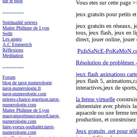
sur le blog
Vous etes sur cette page 
..............
jeux gratuits pour petits e
Spiritualité prieres
jeux gratuits en réseaux, j
Maitre Philippe de Lyon
tous, jeux flash, jeux en l
Sedir
direct, jouer online, jouer 
Les anges
A.C Emmerich
Réflexions
PuIsSaNcE-PoKeMoN.com
Meditation
Résolution de problèmes 
..............
jeux flash animations cart
Forum
jeux flash 5, animations,ca
blog de tarot numerologie
interactives,jeux de sports
tarot-numerologie.fr
tarot-numerologie.com
la ferme virtuelle
construis
prieres-chance-guerison.tarot-
numerologie.com
alimentaire avec phénix l
Maitre Philippe de Lyon
aquacole ou une ferme terr
mauvaissortmauvaisoeil.tarot-
production, et construise
numerologie.com
faire-voeux-souhaiter.tarot-
Jeux gratuits .net pour té
numerologie.com