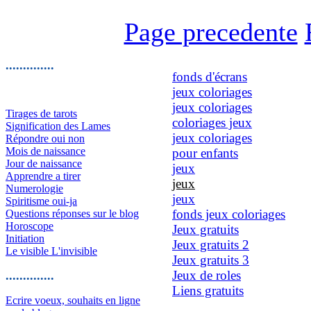
Page precedente
..............
fonds d'écrans
jeux coloriages
jeux coloriages
Tirages de tarots
coloriages jeux
Signification des Lames
jeux coloriages
Répondre oui non
Mois de naissance
pour enfants
Jour de naissance
jeux
Apprendre a tirer
jeux
Numerologie
jeux
Spiritisme oui-ja
fonds jeux coloriages
Questions réponses sur le blog
Horoscope
Jeux gratuits
Initiation
Jeux gratuits 2
Le visible L'invisible
Jeux gratuits 3
Jeux de roles
..............
Liens gratuits
Ecrire voeux, souhaits en ligne