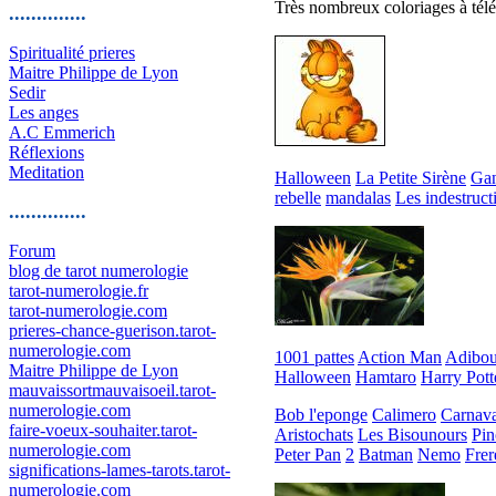
Très nombreux coloriages à télé
..............
Spiritualité prieres
Maitre Philippe de Lyon
Sedir
Les anges
A.C Emmerich
Réflexions
Meditation
Halloween
La Petite Sirène
Gan
rebelle
mandalas
Les indestruct
..............
Forum
blog de tarot numerologie
tarot-numerologie.fr
tarot-numerologie.com
prieres-chance-guerison.tarot-
numerologie.com
1001 pattes
Action Man
Adibo
Maitre Philippe de Lyon
Halloween
Hamtaro
Harry Pott
mauvaissortmauvaisoeil.tarot-
numerologie.com
Bob l'eponge
Calimero
Carnava
faire-voeux-souhaiter.tarot-
Aristochats
Les Bisounours
Pin
numerologie.com
Peter Pan
2
Batman
Nemo
Frer
significations-lames-tarots.tarot-
numerologie.com