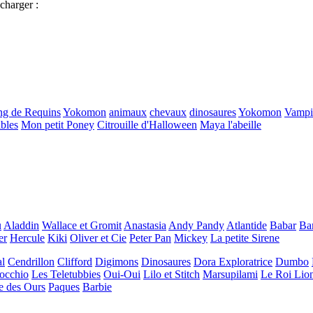
charger :
g de Requins
Yokomon
animaux
chevaux
dinosaures
Yokomon
Vampi
ibles
Mon petit Poney
Citrouille d'Halloween
Maya l'abeille
u
Aladdin
Wallace et Gromit
Anastasia
Andy Pandy
Atlantide
Babar
Ba
er
Hercule
Kiki
Oliver et Cie
Peter Pan
Mickey
La petite Sirene
l
Cendrillon
Clifford
Digimons
Dinosaures
Dora Exploratrice
Dumbo
occhio
Les Teletubbies
Oui-Oui
Lilo et Stitch
Marsupilami
Le Roi Lio
e des Ours
Paques
Barbie