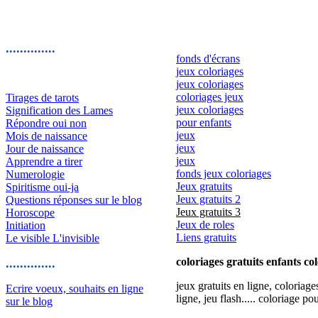
..............
fonds d'écrans
jeux coloriages
jeux coloriages
coloriages jeux
Tirages de tarots
jeux coloriages
Signification des Lames
pour enfants
Répondre oui non
jeux
Mois de naissance
jeux
Jour de naissance
jeux
Apprendre a tirer
fonds jeux coloriages
Numerologie
Jeux gratuits
Spiritisme oui-ja
Jeux gratuits 2
Questions réponses sur le blog
Jeux gratuits 3
Horoscope
Jeux de roles
Initiation
Liens gratuits
Le visible L'invisible
coloriages gratuits enfants co
..............
jeux gratuits en ligne, coloriage
Ecrire voeux, souhaits en ligne
ligne, jeu flash..... coloriage po
sur le blog