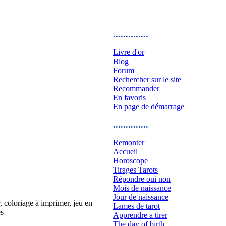
..............
Livre d'or
Blog
Forum
Rechercher sur le site
Recommander
En favoris
En page de démarrage
..............
Remonter
Accueil
Horoscope
Tirages Tarots
Répondre oui non
Mois de naissance
Jour de naissance
r, coloriage à imprimer, jeu en
Lames de tarot
es
Apprendre a tirer
The day of birth