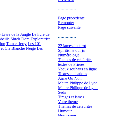
..............
Page precedente
Remonter
Page suivante
 Livre de la Jungle
Le livre de
..............
beille
Shrek
Dora Exploratrice
ion
Tom et Jerry
Les 101
22 lames du tarot
 et Cie
Blanche Neige
Les
Spiritisme oui-ja
Numérologie
Themes de celebrités
textes de Prieres
Voeux souhaits en ligne
Textes et citations
Aimé Ou Non
Maitre Philippe de Lyon
Maitre Philippe de Lyon
Sedir
Tirages et lames
Votre theme
Themes de celebrites
Humour
Horoscope