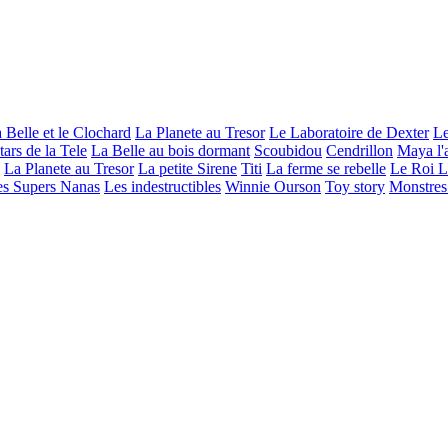
 Belle et le Clochard
La Planete au Tresor
Le Laboratoire de Dexter
Le
tars de la Tele
La Belle au bois dormant
Scoubidou
Cendrillon
Maya l'a
La Planete au Tresor
La petite Sirene
Titi
La ferme se rebelle
Le Roi L
es Supers Nanas
Les indestructibles
Winnie Ourson
Toy story
Monstres