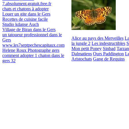
7.absolument.gratuit.free.fr
chats et chatons à adopter
Louer un gite dans le Gers
Recettes de cuisine facile
Studio kdanse Auch
Village de Biran dans le Gers
un tatoueur professionnel dans le
Alice au pays des Merveilles
La
Gers
la jungle 2
Les indestructibles
S
www.les7septpechescapitaux.com
Mon petit Poney
Sinbad
Tarzan
Helene Roux Photographe gers
Dalmatiens
Ours Paddington
L
comment adopter 1 chaton dans le
Aristochats
Gang de Requins
gers 32