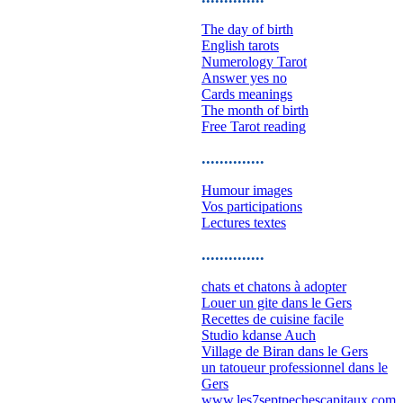
The day of birth
English tarots
Numerology Tarot
Answer yes no
Cards meanings
The month of birth
Free Tarot reading
..............
Humour images
Vos participations
Lectures textes
..............
chats et chatons à adopter
Louer un gite dans le Gers
Recettes de cuisine facile
Studio kdanse Auch
Village de Biran dans le Gers
un tatoueur professionnel dans le
Gers
www.les7septpechescapitaux.com