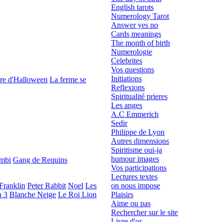
English tarots
Numerology Tarot
Answer yes no
Cards meanings
The month of birth
Numerologie
Celebrites
Vos questions
Initiations
re d'Halloween
La ferme se
Reflexions
Spiritualité prieres
Les anges
A.C Emmerich
Sedir
Philippe de Lyon
Autres dimensions
Spiritisme oui-ja
humour images
mbi
Gang de Requins
Vos participations
Lectures textes
Franklin
Peter Rabbit
Noel
Les
on nous impose
n 3
Blanche Neige
Le Roi Lion
Plaisirs
Aime ou pas
Rechercher sur le site
Livre d'or