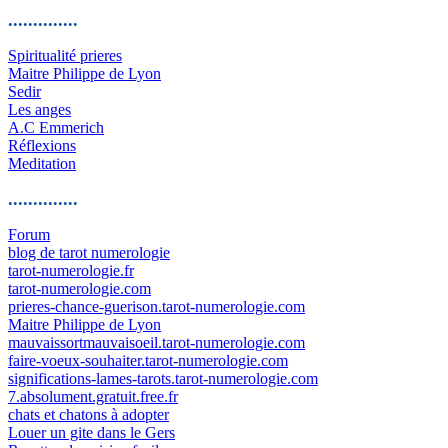
..............
Spiritualité prieres
Maitre Philippe de Lyon
Sedir
Les anges
A.C Emmerich
Réflexions
Meditation
..............
Forum
blog de tarot numerologie
tarot-numerologie.fr
tarot-numerologie.com
prieres-chance-guerison.tarot-numerologie.com
Maitre Philippe de Lyon
mauvaissortmauvaisoeil.tarot-numerologie.com
faire-voeux-souhaiter.tarot-numerologie.com
significations-lames-tarots.tarot-numerologie.com
7.absolument.gratuit.free.fr
chats et chatons à adopter
Louer un gite dans le Gers