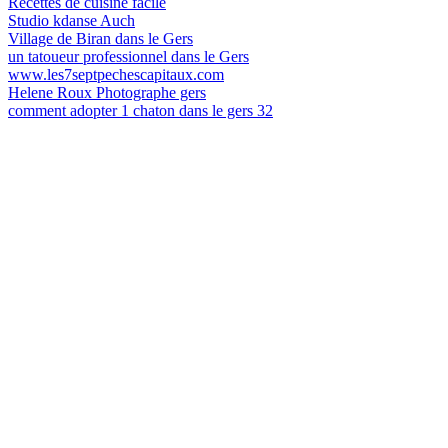
Recettes de cuisine facile
Studio kdanse Auch
Village de Biran dans le Gers
un tatoueur professionnel dans le Gers
www.les7septpechescapitaux.com
Helene Roux Photographe gers
comment adopter 1 chaton dans le gers 32