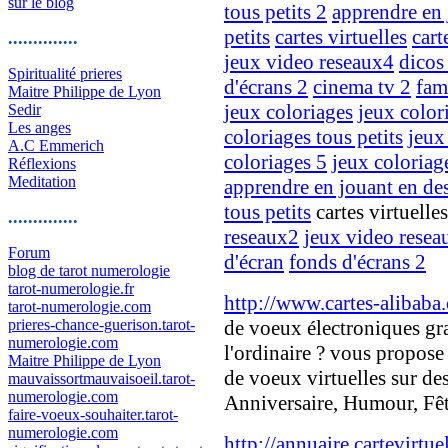
sur le blog
tous petits 2
apprendre en 
petits
cartes virtuelles
cart
..............
jeux video reseaux4
dicos
Spiritualité prieres
d'écrans 2
cinema tv 2
fam
Maitre Philippe de Lyon
jeux coloriages
jeux color
Sedir
Les anges
coloriages tous petits
jeux
A.C Emmerich
coloriages 5
jeux coloriag
Réflexions
Meditation
apprendre en jouant en de
tous petits
cartes virtuelle
..............
reseaux2
jeux video resea
Forum
d'écran
fonds d'écrans 2
blog de tarot numerologie
tarot-numerologie.fr
http://www.cartes-alibaba
tarot-numerologie.com
prieres-chance-guerison.tarot-
de voeux électroniques gr
numerologie.com
l'ordinaire ? vous propose
Maitre Philippe de Lyon
de voeux virtuelles sur de
mauvaissortmauvaisoeil.tarot-
numerologie.com
Anniversaire, Humour, Fêtes
faire-voeux-souhaiter.tarot-
numerologie.com
http://annuaire.cartevirtue