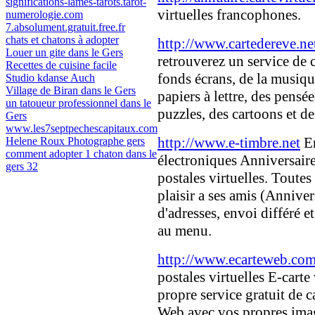
significations-lames-tarots.tarot-
virtuelles francophones.
numerologie.com
7.absolument.gratuit.free.fr
chats et chatons à adopter
http://www.cartedereve.ne
Louer un gite dans le Gers
retrouverez un service de c
Recettes de cuisine facile
fonds écrans, de la musiqu
Studio kdanse Auch
Village de Biran dans le Gers
papiers à lettre, des pensé
un tatoueur professionnel dans le
puzzles, des cartoons et des
Gers
www.les7septpechescapitaux.com
http://www.e-timbre.net
En
Helene Roux Photographe gers
comment adopter 1 chaton dans le
électroniques Anniversaire
gers 32
postales virtuelles. Toutes
plaisir a ses amis (Annive
d'adresses, envoi différé 
au menu.
http://www.ecarteweb.co
postales virtuelles E-cart
propre service gratuit de ca
Web avec vos propres imag