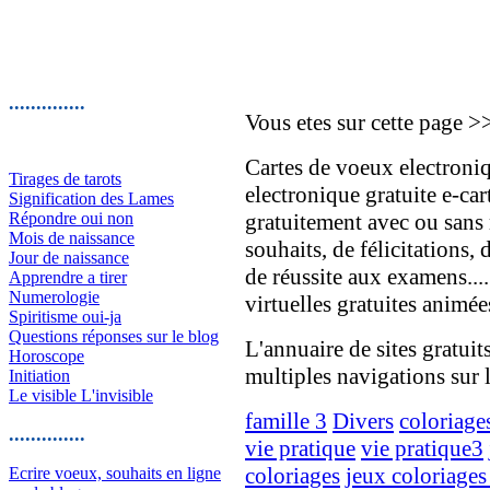
..............
Vous etes sur cette page >
Cartes de voeux electroniq
Tirages de tarots
electronique gratuite e-car
Signification des Lames
Répondre oui non
gratuitement avec ou sans
Mois de naissance
souhaits, de félicitations
Jour de naissance
de réussite aux examens.... 
Apprendre a tirer
Numerologie
virtuelles gratuites animée
Spiritisme oui-ja
Questions réponses sur le blog
L'annuaire de sites gratuit
Horoscope
multiples navigations sur l
Initiation
Le visible L'invisible
famille 3
Divers
coloriage
..............
vie pratique
vie pratique3
coloriages
jeux coloriages
Ecrire voeux, souhaits en ligne