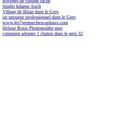
Recettes de cuisine facile
Studio kdanse Auch
Village de Biran dans le Gers
un tatoueur professionnel dans le Gers
www.les7septpechescapitaux.com
Helene Roux Photographe gers
comment adopter 1 chaton dans le gers 32