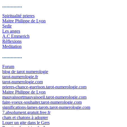
..............
Spiritualité prieres
Maitre Philippe de Lyon
Sedir
Les anges
A.C Emmerich
Réflexions
Meditation
..............
Forum
blog de tarot numerologie
tarot-numerologie.fr
tarot-numerologie.com
prieres-chance-guerison.tarot-numerologie.com
Maitre Philippe de Lyon
mauvaissortmauvaisoeil.tarot-numerologie.com
faire-voeux-souhaiter.tarot-numerologie.com
significations-lames-tarots.tarot-numerologie.com
7.absolument.gratuit.free.fr
chats et chatons à adopter
Louer un gite dans le Gers