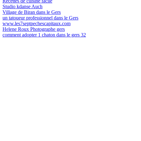
Recettes de cuisine facile
Studio kdanse Auch
Village de Biran dans le Gers
un tatoueur professionnel dans le Gers
www.les7septpechescapitaux.com
Helene Roux Photographe gers
comment adopter 1 chaton dans le gers 32