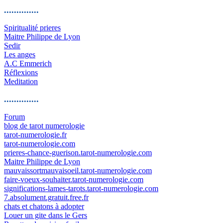
..............
Spiritualité prieres
Maitre Philippe de Lyon
Sedir
Les anges
A.C Emmerich
Réflexions
Meditation
..............
Forum
blog de tarot numerologie
tarot-numerologie.fr
tarot-numerologie.com
prieres-chance-guerison.tarot-numerologie.com
Maitre Philippe de Lyon
mauvaissortmauvaisoeil.tarot-numerologie.com
faire-voeux-souhaiter.tarot-numerologie.com
significations-lames-tarots.tarot-numerologie.com
7.absolument.gratuit.free.fr
chats et chatons à adopter
Louer un gite dans le Gers