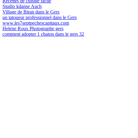
Recettes de cuisine facile
Studio kdanse Auch
Village de Biran dans le Gers
un tatoueur professionnel dans le Gers
www.les7septpechescapitaux.com
Helene Roux Photographe gers
comment adopter 1 chaton dans le gers 32