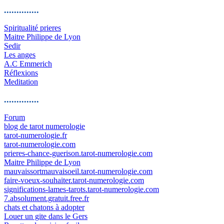
..............
Spiritualité prieres
Maitre Philippe de Lyon
Sedir
Les anges
A.C Emmerich
Réflexions
Meditation
..............
Forum
blog de tarot numerologie
tarot-numerologie.fr
tarot-numerologie.com
prieres-chance-guerison.tarot-numerologie.com
Maitre Philippe de Lyon
mauvaissortmauvaisoeil.tarot-numerologie.com
faire-voeux-souhaiter.tarot-numerologie.com
significations-lames-tarots.tarot-numerologie.com
7.absolument.gratuit.free.fr
chats et chatons à adopter
Louer un gite dans le Gers