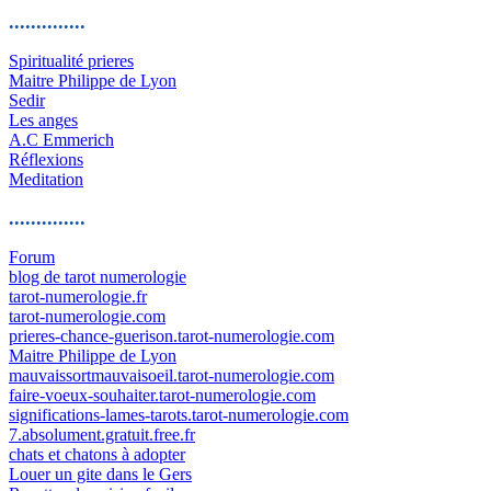
..............
Spiritualité prieres
Maitre Philippe de Lyon
Sedir
Les anges
A.C Emmerich
Réflexions
Meditation
..............
Forum
blog de tarot numerologie
tarot-numerologie.fr
tarot-numerologie.com
prieres-chance-guerison.tarot-numerologie.com
Maitre Philippe de Lyon
mauvaissortmauvaisoeil.tarot-numerologie.com
faire-voeux-souhaiter.tarot-numerologie.com
significations-lames-tarots.tarot-numerologie.com
7.absolument.gratuit.free.fr
chats et chatons à adopter
Louer un gite dans le Gers