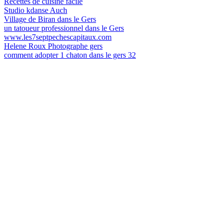
Recettes de cuisine facile
Studio kdanse Auch
Village de Biran dans le Gers
un tatoueur professionnel dans le Gers
www.les7septpechescapitaux.com
Helene Roux Photographe gers
comment adopter 1 chaton dans le gers 32