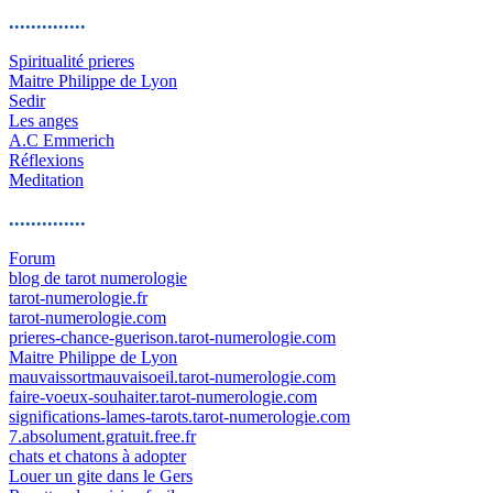
..............
Spiritualité prieres
Maitre Philippe de Lyon
Sedir
Les anges
A.C Emmerich
Réflexions
Meditation
..............
Forum
blog de tarot numerologie
tarot-numerologie.fr
tarot-numerologie.com
prieres-chance-guerison.tarot-numerologie.com
Maitre Philippe de Lyon
mauvaissortmauvaisoeil.tarot-numerologie.com
faire-voeux-souhaiter.tarot-numerologie.com
significations-lames-tarots.tarot-numerologie.com
7.absolument.gratuit.free.fr
chats et chatons à adopter
Louer un gite dans le Gers