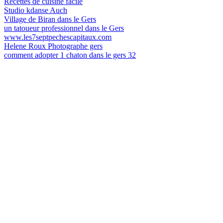
Recettes de cuisine facile
Studio kdanse Auch
Village de Biran dans le Gers
un tatoueur professionnel dans le Gers
www.les7septpechescapitaux.com
Helene Roux Photographe gers
comment adopter 1 chaton dans le gers 32