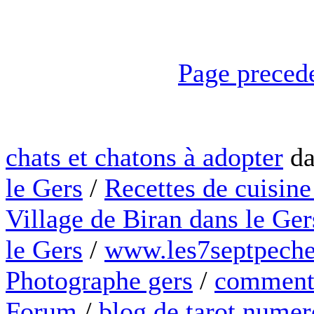
Page preced
chats et chatons à adopter
da
le Gers
/
Recettes de cuisine
Village de Biran dans le Ger
le Gers
/
www.les7septpeche
Photographe gers
/
comment 
Forum
/
blog de tarot numer