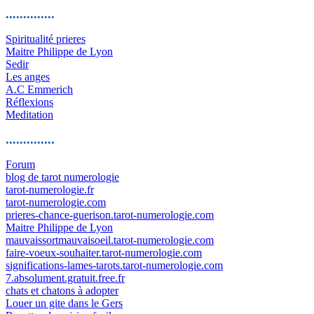
..............
Spiritualité prieres
Maitre Philippe de Lyon
Sedir
Les anges
A.C Emmerich
Réflexions
Meditation
..............
Forum
blog de tarot numerologie
tarot-numerologie.fr
tarot-numerologie.com
prieres-chance-guerison.tarot-numerologie.com
Maitre Philippe de Lyon
mauvaissortmauvaisoeil.tarot-numerologie.com
faire-voeux-souhaiter.tarot-numerologie.com
significations-lames-tarots.tarot-numerologie.com
7.absolument.gratuit.free.fr
chats et chatons à adopter
Louer un gite dans le Gers