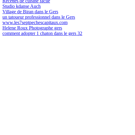
Recettes de cuisine facile
Studio kdanse Auch
Village de Biran dans le Gers
un tatoueur professionnel dans le Gers
www.les7septpechescapitaux.com
Helene Roux Photographe gers
comment adopter 1 chaton dans le gers 32