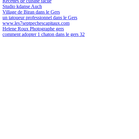
Recettes de cuisine facile
Studio kdanse Auch
Village de Biran dans le Gers
un tatoueur professionnel dans le Gers
www.les7septpechescapitaux.com
Helene Roux Photographe gers
comment adopter 1 chaton dans le gers 32