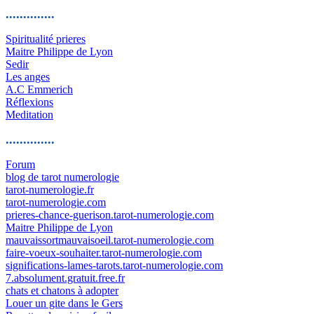
..............
Spiritualité prieres
Maitre Philippe de Lyon
Sedir
Les anges
A.C Emmerich
Réflexions
Meditation
..............
Forum
blog de tarot numerologie
tarot-numerologie.fr
tarot-numerologie.com
prieres-chance-guerison.tarot-numerologie.com
Maitre Philippe de Lyon
mauvaissortmauvaisoeil.tarot-numerologie.com
faire-voeux-souhaiter.tarot-numerologie.com
significations-lames-tarots.tarot-numerologie.com
7.absolument.gratuit.free.fr
chats et chatons à adopter
Louer un gite dans le Gers