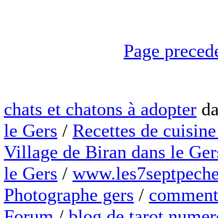
Page preced
chats et chatons à adopter
da
le Gers
/
Recettes de cuisine
Village de Biran dans le Ger
le Gers
/
www.les7septpeche
Photographe gers
/
comment 
Forum
/
blog de tarot numer