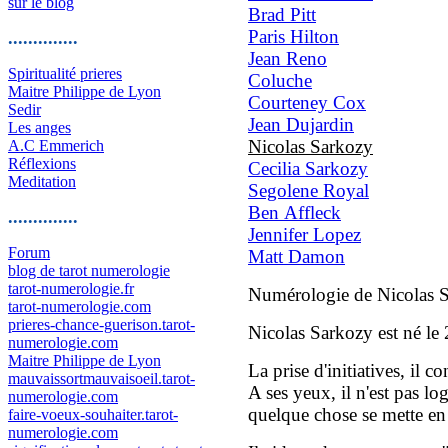
sur le blog
Brad Pitt
Paris Hilton
..............
Jean Reno
Spiritualité prieres
Coluche
Maitre Philippe de Lyon
Courteney Cox
Sedir
Jean Dujardin
Les anges
Nicolas Sarkozy
A.C Emmerich
Réflexions
Cecilia Sarkozy
Meditation
Segolene Royal
Ben Affleck
..............
Jennifer Lopez
Forum
Matt Damon
blog de tarot numerologie
tarot-numerologie.fr
Numérologie de Nicolas 
tarot-numerologie.com
prieres-chance-guerison.tarot-
Nicolas Sarkozy est né le
numerologie.com
Maitre Philippe de Lyon
La prise d'initiatives, il c
mauvaissortmauvaisoeil.tarot-
A ses yeux, il n'est pas lo
numerologie.com
quelque chose se mette en
faire-voeux-souhaiter.tarot-
numerologie.com