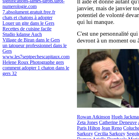
significations-lames-tarots.tarot-
Il aide et donne autant qu'
numerologie.com
janvier, mais de janvier t
7.absolument.gratuit.free.fr
potentiel de volonté devant
chats et chatons à adopter
qui lui manque.
Louer un gite dans le Gers
Recettes de cuisine facile
C'est une personnalité qui 
Studio kdanse Auch
Village de Biran dans le Gers
devront à un moment ou à 
un tatoueur professionnel dans le
Gers
www.les7septpechescapitaux.com
Helene Roux Photographe gers
comment adopter 1 chaton dans le
gers 32
Rowan Atkinson
Hugh Jackma
Zeta Jones
Catherine Deneuve
Paris Hilton
Jean Reno
Coluch
Sarkozy
Cecilia Sarkozy
Segol