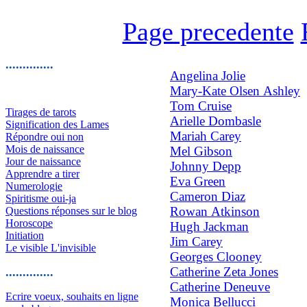
Page precedente
..............
Angelina Jolie
Mary-Kate Olsen Ashley
Tom Cruise
Tirages de tarots
Arielle Dombasle
Signification des Lames
Mariah Carey
Répondre oui non
Mois de naissance
Mel Gibson
Jour de naissance
Johnny Depp
Apprendre a tirer
Eva Green
Numerologie
Cameron Diaz
Spiritisme oui-ja
Rowan Atkinson
Questions réponses sur le blog
Horoscope
Hugh Jackman
Initiation
Jim Carey
Le visible L'invisible
Georges Clooney
Catherine Zeta Jones
..............
Catherine Deneuve
Ecrire voeux, souhaits en ligne
Monica Bellucci