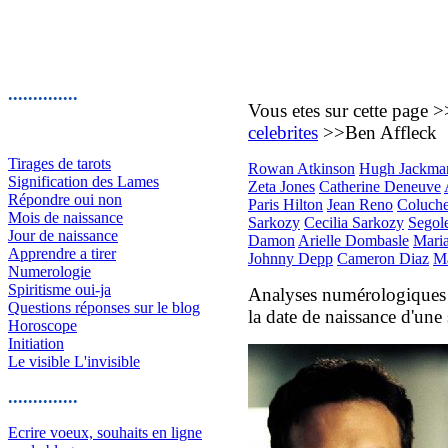
..............
Vous etes sur cette page 
celebrites
>>Ben Affleck
Tirages de tarots
Rowan Atkinson
Hugh Jackma
Signification des Lames
Zeta Jones
Catherine Deneuve
Répondre oui non
Paris Hilton
Jean Reno
Coluch
Mois de naissance
Sarkozy
Cecilia Sarkozy
Segol
Jour de naissance
Damon
Arielle Dombasle
Mari
Apprendre a tirer
Johnny Depp
Cameron Diaz
Ma
Numerologie
Spiritisme oui-ja
Analyses numérologiques 
Questions réponses sur le blog
la date de naissance d'une 
Horoscope
Initiation
Le visible L'invisible
..............
Ecrire voeux, souhaits en ligne