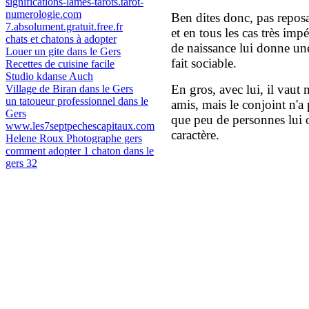
significations-lames-tarots.tarot-
numerologie.com
Ben dites donc, pas reposan
7.absolument.gratuit.free.fr
et en tous les cas très imp
chats et chatons à adopter
de naissance lui donne une
Louer un gite dans le Gers
fait sociable.
Recettes de cuisine facile
Studio kdanse Auch
En gros, avec lui, il vaut 
Village de Biran dans le Gers
un tatoueur professionnel dans le
amis, mais le conjoint n'a 
Gers
que peu de personnes lui o
www.les7septpechescapitaux.com
caractère.
Helene Roux Photographe gers
comment adopter 1 chaton dans le
gers 32