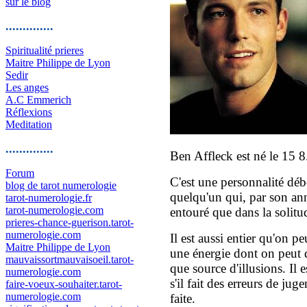
sur le blog
..............
Spiritualité prieres
Maitre Philippe de Lyon
Sedir
Les anges
A.C Emmerich
Réflexions
Meditation
..............
Ben Affleck est né le 15 
Forum
C'est une personnalité déb
blog de tarot numerologie
quelqu'un qui, par son ann
tarot-numerologie.fr
tarot-numerologie.com
entouré que dans la solitu
prieres-chance-guerison.tarot-
numerologie.com
Il est aussi entier qu'on pe
Maitre Philippe de Lyon
une énergie dont on peut di
mauvaissortmauvaisoeil.tarot-
que source d'illusions. Il 
numerologie.com
s'il fait des erreurs de jug
faire-voeux-souhaiter.tarot-
numerologie.com
faite.