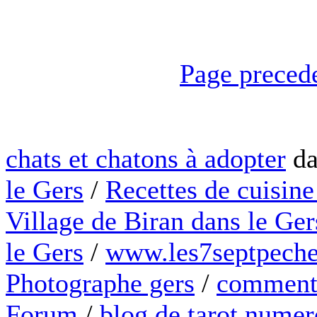
Page preced
chats et chatons à adopter
da
le Gers
/
Recettes de cuisine
Village de Biran dans le Ger
le Gers
/
www.les7septpeche
Photographe gers
/
comment 
Forum
/
blog de tarot numer