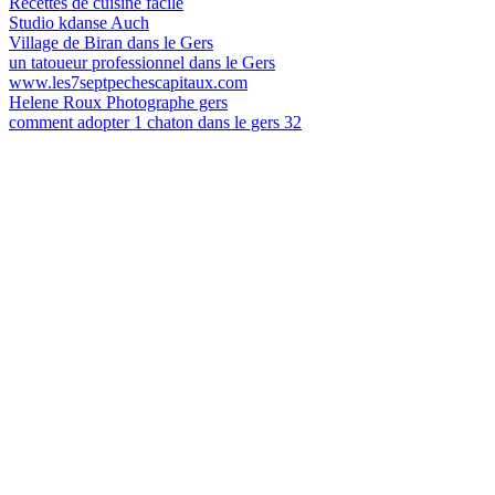
Recettes de cuisine facile
Studio kdanse Auch
Village de Biran dans le Gers
un tatoueur professionnel dans le Gers
www.les7septpechescapitaux.com
Helene Roux Photographe gers
comment adopter 1 chaton dans le gers 32