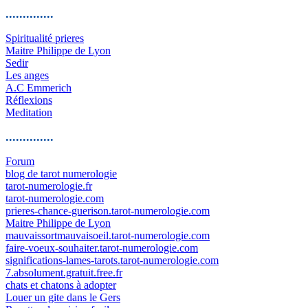
..............
Spiritualité prieres
Maitre Philippe de Lyon
Sedir
Les anges
A.C Emmerich
Réflexions
Meditation
..............
Forum
blog de tarot numerologie
tarot-numerologie.fr
tarot-numerologie.com
prieres-chance-guerison.tarot-numerologie.com
Maitre Philippe de Lyon
mauvaissortmauvaisoeil.tarot-numerologie.com
faire-voeux-souhaiter.tarot-numerologie.com
significations-lames-tarots.tarot-numerologie.com
7.absolument.gratuit.free.fr
chats et chatons à adopter
Louer un gite dans le Gers