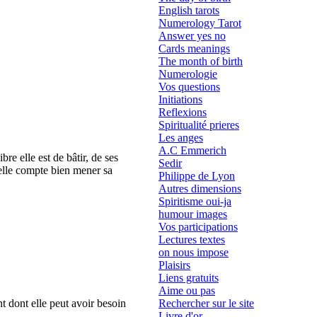
English tarots
Numerology Tarot
Answer yes no
Cards meanings
The month of birth
Numerologie
Vos questions
Initiations
Reflexions
Spiritualité prieres
Les anges
A.C Emmerich
bre elle est de bâtir, de ses
Sedir
'elle compte bien mener sa
Philippe de Lyon
Autres dimensions
Spiritisme oui-ja
humour images
Vos participations
Lectures textes
on nous impose
Plaisirs
Liens gratuits
Aime ou pas
nt dont elle peut avoir besoin
Rechercher sur le site
Livre d'or