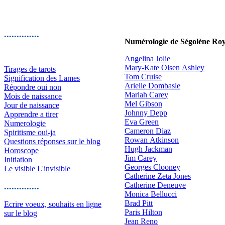
..............
Numérologie de Ségolène Roy
Angelina Jolie
Mary-Kate Olsen Ashley
Tirages de tarots
Tom Cruise
Signification des Lames
Arielle Dombasle
Répondre oui non
Mariah Carey
Mois de naissance
Mel Gibson
Jour de naissance
Johnny Depp
Apprendre a tirer
Eva Green
Numerologie
Cameron Diaz
Spiritisme oui-ja
Rowan Atkinson
Questions réponses sur le blog
Hugh Jackman
Horoscope
Jim Carey
Initiation
Georges Clooney
Le visible L'invisible
Catherine Zeta Jones
Catherine Deneuve
..............
Monica Bellucci
Brad Pitt
Ecrire voeux, souhaits en ligne
Paris Hilton
sur le blog
Jean Reno