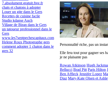
7.absolument.gratuit.free.fr
chats et chatons à adopter
Louer un gite dans le Gers
Recettes de cuisine facile
Studio kdanse Auch
Village de Biran dans le Gers
un tatoueur professionnel dans le
Gers
www.les7septpechescapitaux.com
Helene Roux Photographe gers
Personnalité riche, pas un instan
comment adopter 1 chaton dans le
gers 32
Elle fera tout pour gagner ses bat
je ne plaisante pas
Rowan Atkinson
Hugh Jackma
Bellucci
Brad Pitt
Paris Hilton
Ben Affleck
Jennifer Lopez
Ma
Diaz
Mary-Kate Olsen et Ashle