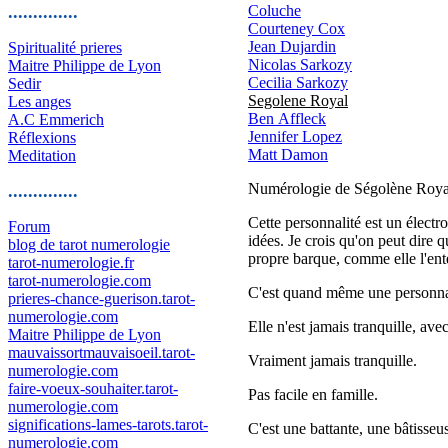
..............
Coluche
Courteney Cox
Jean Dujardin
Spiritualité prieres
Nicolas Sarkozy
Maitre Philippe de Lyon
Cecilia Sarkozy
Sedir
Segolene Royal
Les anges
Ben Affleck
A.C Emmerich
Jennifer Lopez
Réflexions
Matt Damon
Meditation
Numérologie de Ségolène Royal
..............
Cette personnalité est un électro
Forum
idées. Je crois qu'on peut dire 
blog de tarot numerologie
propre barque, comme elle l'ent
tarot-numerologie.fr
tarot-numerologie.com
C'est quand même une personnali
prieres-chance-guerison.tarot-
numerologie.com
Elle n'est jamais tranquille, av
Maitre Philippe de Lyon
mauvaissortmauvaisoeil.tarot-
Vraiment jamais tranquille.
numerologie.com
faire-voeux-souhaiter.tarot-
Pas facile en famille.
numerologie.com
significations-lames-tarots.tarot-
C'est une battante, une bâtisseus
numerologie.com