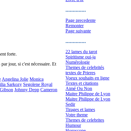
..............
Page precedente
Remonter
Page suivante
..............
22 lames du tarot
ent forte.
Spiritisme oui-ja
Numérologie
par jour, si c'est nécessaire. Et
Themes de celebrités
textes de Prieres
Voeux souhaits en ligne
e
Angelina Jolie
Monica
Textes et citations
ilia Sarkozy
Segolene Royal
Aimé Ou Non
Gibson
Johnny Depp
Cameron
Maitre Philippe de Lyon
Maitre Philippe de Lyon
Sedir
Tirages et lames
Votre theme
Themes de celebrites
Humour
Horoscope