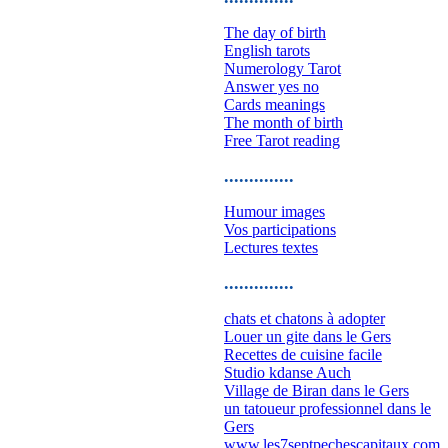
The day of birth
English tarots
Numerology Tarot
Answer yes no
Cards meanings
The month of birth
Free Tarot reading
..............
Humour images
Vos participations
Lectures textes
..............
chats et chatons à adopter
Louer un gite dans le Gers
Recettes de cuisine facile
Studio kdanse Auch
Village de Biran dans le Gers
un tatoueur professionnel dans le
Gers
www.les7septpechescapitaux.com