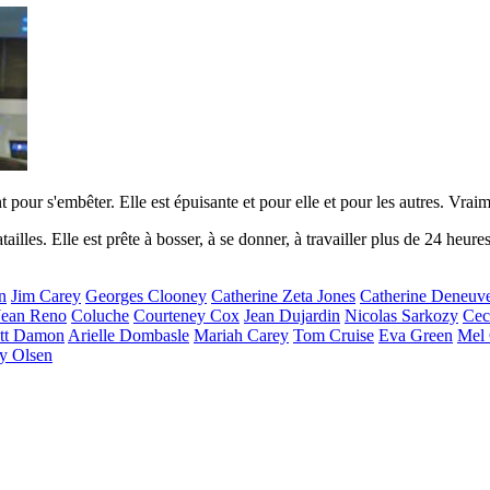
t pour s'embêter. Elle est épuisante et pour elle et pour les autres. Vraim
ailles. Elle est prête à bosser, à se donner, à travailler plus de 24 heures 
n
Jim Carey
Georges Clooney
Catherine Zeta Jones
Catherine Deneuv
Jean Reno
Coluche
Courteney Cox
Jean Dujardin
Nicolas Sarkozy
Cec
tt Damon
Arielle Dombasle
Mariah Carey
Tom Cruise
Eva Green
Mel 
y Olsen