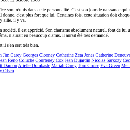
ifice sont réunis dans cette personnalité. C'est son jour de naissance qui 
il donne, c'est plus fort que lui. Certaines fois, cette situation doit choq
y aille, il y va.
en société, il est apprécié. Son charisme absolument naturel, font de lui 
éma, il aurait eu beaucoup d'amis. Il aurait été très demandé.
 il s'en sert très bien.
n
Jim Carey
Georges Clooney
Catherine Zeta Jones
Catherine Deneuv
Jean Reno
Coluche
Courteney Cox
Jean Dujardin
Nicolas Sarkozy
Cec
tt Damon
Arielle Dombasle
Mariah Carey
Tom Cruise
Eva Green
Mel 
y Olsen