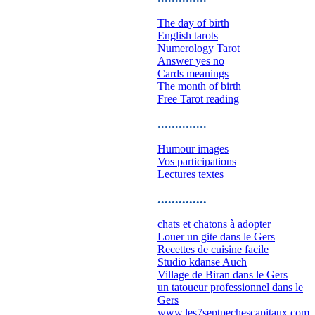
The day of birth
English tarots
Numerology Tarot
Answer yes no
Cards meanings
The month of birth
Free Tarot reading
..............
Humour images
Vos participations
Lectures textes
..............
chats et chatons à adopter
Louer un gite dans le Gers
Recettes de cuisine facile
Studio kdanse Auch
Village de Biran dans le Gers
un tatoueur professionnel dans le
Gers
www.les7septpechescapitaux.com