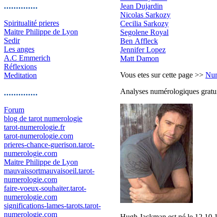
..............
Jean Dujardin
Nicolas Sarkozy
Spiritualité prieres
Cecilia Sarkozy
Maitre Philippe de Lyon
Segolene Royal
Sedir
Ben Affleck
Les anges
Jennifer Lopez
A.C Emmerich
Matt Damon
Réflexions
Vous etes sur cette page >>
Num
Meditation
Analyses numérologiques gratuit
..............
Forum
blog de tarot numerologie
tarot-numerologie.fr
tarot-numerologie.com
prieres-chance-guerison.tarot-
numerologie.com
Maitre Philippe de Lyon
mauvaissortmauvaisoeil.tarot-
numerologie.com
faire-voeux-souhaiter.tarot-
numerologie.com
significations-lames-tarots.tarot-
numerologie.com
Hugh Jackman est né le 12 10 