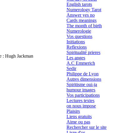
English tarots
Numerology Tarot
Answer yes no
Cards meanings
The month of birth
Numerologie
Vos questions
Initiations
Reflexions
Spiritualité prieres
ite : Hugh Jackman
Les anges
A.C Emmerich
Sedir
Philippe de Lyon
Autres dimensions
Spiritisme oui-ja
humour images
Vos participations
Lectures textes
on nous impose
Plaisirs
Liens gratuits
Aime ou pas
Rechercher sur le site
Livre d'or