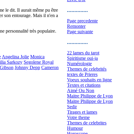
..............
me le dit. Il aurait même pu être
uer son entourage. Mais il n'en a
Page precedente
Remonter
une personnalité très populaire.
Page suivante
..............
22 lames du tarot
e
Angelina Jolie
Monica
Spiritisme oui-ja
ilia Sarkozy
Segolene Royal
Numérologie
Gibson
Johnny Depp
Cameron
Themes de celebrités
textes de Prieres
Voeux souhaits en ligne
Textes et citations
Aimé Ou Non
Maitre Philippe de Lyon
Maitre Philippe de Lyon
Sedir
Tirages et lames
Votre theme
Themes de celebrites
Humour
Horoscope