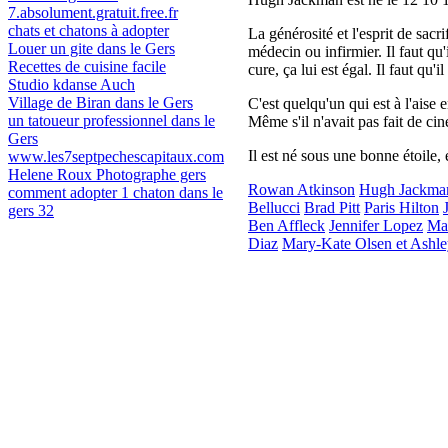
7.absolument.gratuit.free.fr
chats et chatons à adopter
La générosité et l'esprit de sacr
Louer un gite dans le Gers
médecin ou infirmier. Il faut qu'
Recettes de cuisine facile
cure, ça lui est égal. Il faut qu'il 
Studio kdanse Auch
Village de Biran dans le Gers
C'est quelqu'un qui est à l'aise 
un tatoueur professionnel dans le
Même s'il n'avait pas fait de cin
Gers
Il est né sous une bonne étoile, et
www.les7septpechescapitaux.com
Helene Roux Photographe gers
Rowan Atkinson
Hugh Jackma
comment adopter 1 chaton dans le
Bellucci
Brad Pitt
Paris Hilton
gers 32
Ben Affleck
Jennifer Lopez
Ma
Diaz
Mary-Kate Olsen et Ashle