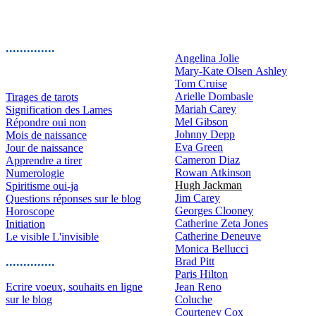
..............
Angelina Jolie
Mary-Kate Olsen Ashley
Tom Cruise
Arielle Dombasle
Tirages de tarots
Mariah Carey
Signification des Lames
Mel Gibson
Répondre oui non
Johnny Depp
Mois de naissance
Eva Green
Jour de naissance
Cameron Diaz
Apprendre a tirer
Rowan Atkinson
Numerologie
Hugh Jackman
Spiritisme oui-ja
Jim Carey
Questions réponses sur le blog
Georges Clooney
Horoscope
Catherine Zeta Jones
Initiation
Catherine Deneuve
Le visible L'invisible
Monica Bellucci
..............
Brad Pitt
Paris Hilton
Ecrire voeux, souhaits en ligne
Jean Reno
sur le blog
Coluche
Courteney Cox