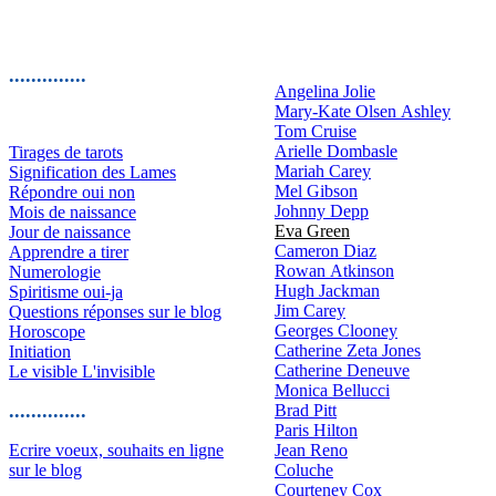
..............
Angelina Jolie
Mary-Kate Olsen Ashley
Tom Cruise
Arielle Dombasle
Tirages de tarots
Mariah Carey
Signification des Lames
Mel Gibson
Répondre oui non
Johnny Depp
Mois de naissance
Eva Green
Jour de naissance
Cameron Diaz
Apprendre a tirer
Rowan Atkinson
Numerologie
Hugh Jackman
Spiritisme oui-ja
Jim Carey
Questions réponses sur le blog
Georges Clooney
Horoscope
Catherine Zeta Jones
Initiation
Catherine Deneuve
Le visible L'invisible
Monica Bellucci
..............
Brad Pitt
Paris Hilton
Ecrire voeux, souhaits en ligne
Jean Reno
sur le blog
Coluche
Courteney Cox