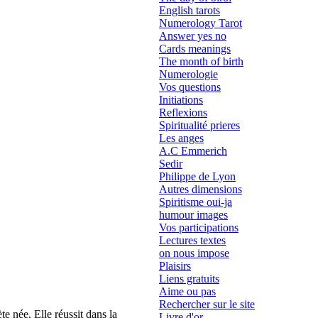
English tarots
Numerology Tarot
Answer yes no
Cards meanings
The month of birth
Numerologie
Vos questions
Initiations
Reflexions
Spiritualité prieres
Les anges
A.C Emmerich
Sedir
Philippe de Lyon
Autres dimensions
Spiritisme oui-ja
humour images
Vos participations
Lectures textes
on nous impose
Plaisirs
Liens gratuits
Aime ou pas
Rechercher sur le site
e née. Elle réussit dans la
Livre d'or