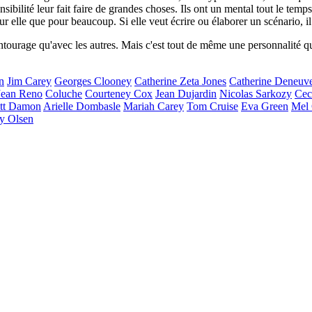
ensibilité leur fait faire de grandes choses. Ils ont un mental tout le temps
ur elle que pour beaucoup. Si elle veut écrire ou élaborer un scénario, 
entourage qu'avec les autres. Mais c'est tout de même une personnalité qui
n
Jim Carey
Georges Clooney
Catherine Zeta Jones
Catherine Deneuv
Jean Reno
Coluche
Courteney Cox
Jean Dujardin
Nicolas Sarkozy
Cec
tt Damon
Arielle Dombasle
Mariah Carey
Tom Cruise
Eva Green
Mel 
y Olsen