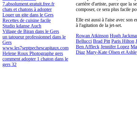
7.absolument.gratuit.free.fr
carrière d'artiste, parce que la s
chats et chatons à adopter
composer, ce sera plus facile po
Louer un gite dans le Gers
Elle est aussi à l'aise avec son 
Recettes de cuisine facile
à l'agitation de la jet-set.
Studio kdanse Auch
Village de Biran dans le Gers
Rowan Atkinson
Hugh Jackma
un tatoueur professionnel dans le
Bellucci
Brad Pitt
Paris Hilton
Gers
Ben Affleck
Jennifer Lopez
Ma
www.les7septpechescapitaux.com
Diaz
Mary-Kate Olsen et Ashle
Helene Roux Photographe gers
comment adopter 1 chaton dans le
gers 32