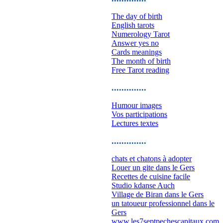
The day of birth
English tarots
Numerology Tarot
Answer yes no
Cards meanings
The month of birth
Free Tarot reading
..............
Humour images
Vos participations
Lectures textes
..............
chats et chatons à adopter
Louer un gite dans le Gers
Recettes de cuisine facile
Studio kdanse Auch
Village de Biran dans le Gers
un tatoueur professionnel dans le
Gers
www.les7septpechescapitaux.com