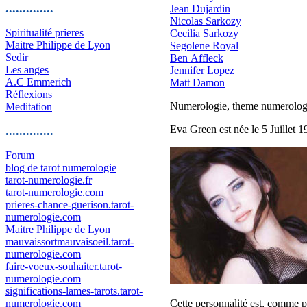
..............
Jean Dujardin
Nicolas Sarkozy
Spiritualité prieres
Cecilia Sarkozy
Maitre Philippe de Lyon
Segolene Royal
Sedir
Ben Affleck
Les anges
Jennifer Lopez
A.C Emmerich
Matt Damon
Réflexions
Numerologie, theme numerologiq
Meditation
Eva Green est née le 5 Juillet 1
..............
Forum
blog de tarot numerologie
tarot-numerologie.fr
tarot-numerologie.com
prieres-chance-guerison.tarot-
numerologie.com
Maitre Philippe de Lyon
mauvaissortmauvaisoeil.tarot-
numerologie.com
faire-voeux-souhaiter.tarot-
numerologie.com
significations-lames-tarots.tarot-
numerologie.com
Cette personnalité est, comme p