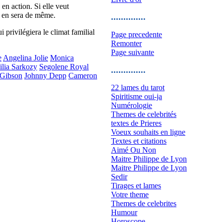
 en action. Si elle veut
il en sera de même.
..............
 privilégiera le climat familial
Page precedente
Remonter
Page suivante
e
Angelina Jolie
Monica
ilia Sarkozy
Segolene Royal
..............
Gibson
Johnny Depp
Cameron
22 lames du tarot
Spiritisme oui-ja
Numérologie
Themes de celebrités
textes de Prieres
Voeux souhaits en ligne
Textes et citations
Aimé Ou Non
Maitre Philippe de Lyon
Maitre Philippe de Lyon
Sedir
Tirages et lames
Votre theme
Themes de celebrites
Humour
Horoscope