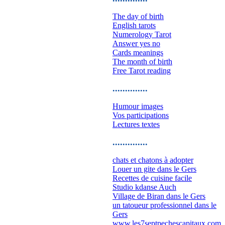
The day of birth
English tarots
Numerology Tarot
Answer yes no
Cards meanings
The month of birth
Free Tarot reading
..............
Humour images
Vos participations
Lectures textes
..............
chats et chatons à adopter
Louer un gite dans le Gers
Recettes de cuisine facile
Studio kdanse Auch
Village de Biran dans le Gers
un tatoueur professionnel dans le
Gers
www.les7septpechescapitaux.com