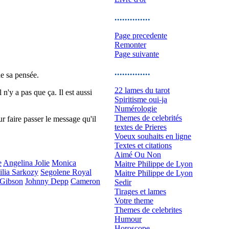
..............
Page precedente
Remonter
Page suivante
..............
de sa pensée.
22 lames du tarot
 n'y a pas que ça. Il est aussi
Spiritisme oui-ja
Numérologie
Themes de celebrités
ur faire passer le message qu'il
textes de Prieres
Voeux souhaits en ligne
Textes et citations
Aimé Ou Non
e
Angelina Jolie
Monica
Maitre Philippe de Lyon
ilia Sarkozy
Segolene Royal
Maitre Philippe de Lyon
Gibson
Johnny Depp
Cameron
Sedir
Tirages et lames
Votre theme
Themes de celebrites
Humour
Horoscope