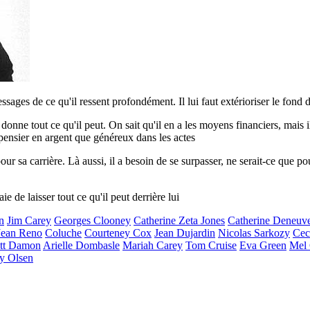
essages de ce qu'il ressent profondément. Il lui faut extérioriser le fond 
l donne tout ce qu'il peut. On sait qu'il en a les moyens financiers, mais il
épensier en argent que généreux dans les actes
r sa carrière. Là aussi, il a besoin de se surpasser, ne serait-ce que po
aie de laisser tout ce qu'il peut derrière lui
n
Jim Carey
Georges Clooney
Catherine Zeta Jones
Catherine Deneuv
Jean Reno
Coluche
Courteney Cox
Jean Dujardin
Nicolas Sarkozy
Cec
tt Damon
Arielle Dombasle
Mariah Carey
Tom Cruise
Eva Green
Mel 
y Olsen