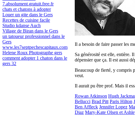
7.absolument.gratuit.free.fr
chats et chatons à adopter
Louer un gite dans le Gers
Recettes de cuisine facile
Studio kdanse Auch
Village de Biran dans le Gers
un tatoueur professionnel dans le
Gers
Il a besoin de faire passer les m
www.les7septpechescapitaux.com
Helene Roux Photographe gers
Sa générosité est elle, entière. I
comment adopter 1 chaton dans le
dépensier que ça. Il est aussi d
gers 32
Beaucoup de fierté, y compris pou
veut.
Il aurait pu être prof. Mais il ess
Rowan Atkinson
Hugh Jackma
Bellucci
Brad Pitt
Paris Hilton
Ben Affleck
Jennifer Lopez
Ma
Diaz
Mary-Kate Olsen et Ashle