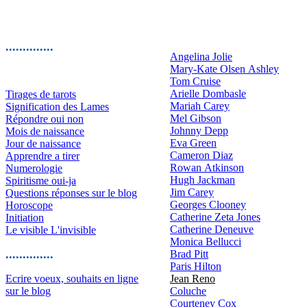
..............
Angelina Jolie
Mary-Kate Olsen Ashley
Tom Cruise
Arielle Dombasle
Tirages de tarots
Mariah Carey
Signification des Lames
Mel Gibson
Répondre oui non
Johnny Depp
Mois de naissance
Eva Green
Jour de naissance
Cameron Diaz
Apprendre a tirer
Rowan Atkinson
Numerologie
Hugh Jackman
Spiritisme oui-ja
Jim Carey
Questions réponses sur le blog
Georges Clooney
Horoscope
Catherine Zeta Jones
Initiation
Catherine Deneuve
Le visible L'invisible
Monica Bellucci
..............
Brad Pitt
Paris Hilton
Ecrire voeux, souhaits en ligne
Jean Reno
sur le blog
Coluche
Courteney Cox