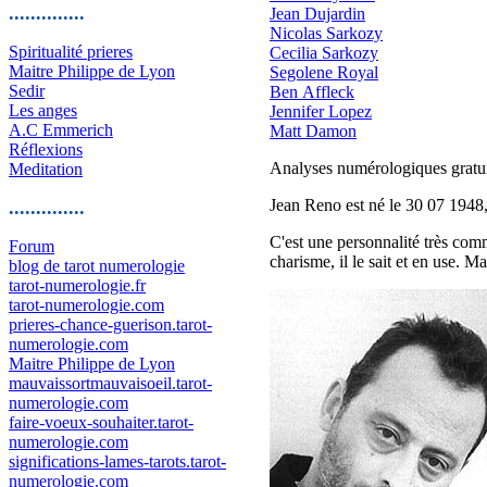
..............
Jean Dujardin
Nicolas Sarkozy
Spiritualité prieres
Cecilia Sarkozy
Maitre Philippe de Lyon
Segolene Royal
Sedir
Ben Affleck
Les anges
Jennifer Lopez
A.C Emmerich
Matt Damon
Réflexions
Analyses numérologiques gratuit
Meditation
Jean Reno est né le 30 07 1948, 
..............
C'est une personnalité très commu
Forum
charisme, il le sait et en use. 
blog de tarot numerologie
tarot-numerologie.fr
tarot-numerologie.com
prieres-chance-guerison.tarot-
numerologie.com
Maitre Philippe de Lyon
mauvaissortmauvaisoeil.tarot-
numerologie.com
faire-voeux-souhaiter.tarot-
numerologie.com
significations-lames-tarots.tarot-
numerologie.com