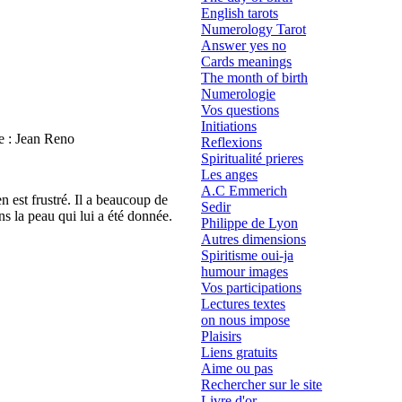
English tarots
Numerology Tarot
Answer yes no
Cards meanings
The month of birth
Numerologie
Vos questions
Initiations
te : Jean Reno
Reflexions
Spiritualité prieres
Les anges
A.C Emmerich
en est frustré. Il a beaucoup de
Sedir
ns la peau qui lui a été donnée.
Philippe de Lyon
Autres dimensions
Spiritisme oui-ja
humour images
Vos participations
Lectures textes
on nous impose
Plaisirs
Liens gratuits
Aime ou pas
Rechercher sur le site
Livre d'or