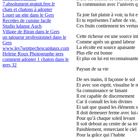
7.absolument.gratuit.free.fr
Ta communion avec l’univers qu
chats et chatons à adopter
Ta joie fait plaisir à voir, ta foi 
Louer un gite dans le Gers
Et tu représentes l’arbre de vie, 
Recettes de cuisine facile
Ces fruits contiennent tes vertus 
Studio kdanse Auch
Village de Biran dans le Gers
Cette richesse est une source int
un tatoueur professionnel dans le
Comme après un grand labeur
Gers
La récolte est source apaisante
www.les7septpechescapitaux.com
Plus elle est bonne
Helene Roux Photographe gers
Et plus on lui est reconnaissant
comment adopter 1 chaton dans le
gers 32
Paysan de sa vie
De ses mains, il façonne le sol
Et avec son esprit, visualise le r
Sa connaissance se faisant
Il est capable de discernement
Car il connaît les lois divines
Et sait que quand les éléments 
Il doit demeurer ferme avec lu
Pour qu’à chaque soleil levant
Il soit debout au centre de sa ter
Paisiblement, remerciant le ciel
Pour la grâce qui l’habite