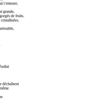
i t’entoure.
est grande,
gorgés de fruits.
cristallisées.
arissable,
e
ésultat
se déchaînent
i-même
re