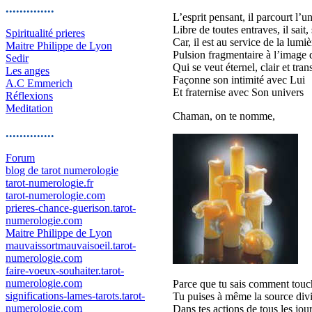
..............
L’esprit pensant, il parcourt l’un
Libre de toutes entraves, il sait, 
Spiritualité prieres
Car, il est au service de la lumi
Maitre Philippe de Lyon
Pulsion fragmentaire à l’image
Sedir
Qui se veut éternel, clair et tran
Les anges
Façonne son intimité avec Lui
A.C Emmerich
Et fraternise avec Son univers
Réflexions
Meditation
Chaman, on te nomme,
..............
Forum
blog de tarot numerologie
tarot-numerologie.fr
tarot-numerologie.com
prieres-chance-guerison.tarot-
numerologie.com
Maitre Philippe de Lyon
mauvaissortmauvaisoeil.tarot-
numerologie.com
faire-voeux-souhaiter.tarot-
numerologie.com
Parce que tu sais comment touch
significations-lames-tarots.tarot-
Tu puises à même la source divi
numerologie.com
Dans tes actions de tous les jour