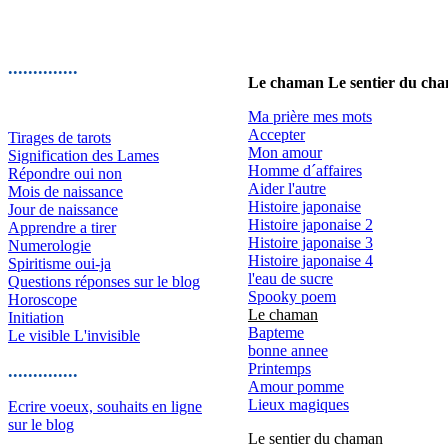
..............
Le chaman Le sentier du cha
Ma prière mes mots
Accepter
Tirages de tarots
Mon amour
Signification des Lames
Homme d´affaires
Répondre oui non
Aider l'autre
Mois de naissance
Histoire japonaise
Jour de naissance
Histoire japonaise 2
Apprendre a tirer
Histoire japonaise 3
Numerologie
Histoire japonaise 4
Spiritisme oui-ja
l'eau de sucre
Questions réponses sur le blog
Spooky poem
Horoscope
Le chaman
Initiation
Bapteme
Le visible L'invisible
bonne annee
Printemps
..............
Amour pomme
Lieux magiques
Ecrire voeux, souhaits en ligne
sur le blog
Le sentier du chaman