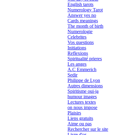
English tarots
Numerology Tarot
Answer yes no
Cards meanings
The month of birth
Numerologie
Celebrites
Vos questions
Initiations
Reflexions
Spiritualité prieres
Les anges
A.C Emmerich
Sedir
Philippe de Lyon
Autres dimensions
Spiritisme oui-ja
humour images
Lectures textes
on nous impose
Plaisirs
Liens gratuits
Aime ou pas
Rechercher sur le site
Livre d'or