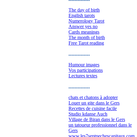
The day of birth
English tarots
Numerology Tarot
Answer yes no
Cards meanings
The month of birth
Free Tarot reading
..............
Humour images
Vos participations
Lectures textes
..............
chats et chatons à adopter
Louer un gite dans le Gers
Recettes de cuisine facile
Studio kdanse Auch
Village de Biran dans le Gers
un tatoueur professionnel dans le
Gers
www.les7septpechescapitaux.com