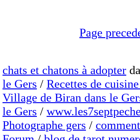
Page preced
chats et chatons à adopter
da
le Gers
/
Recettes de cuisine
Village de Biran dans le Ger
le Gers
/
www.les7septpeche
Photographe gers
/
comment 
Forum
/
blog de tarot numer