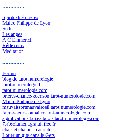
..............
Spiritualité prieres
Maitre Philippe de Lyon
Sedir
Les anges
A.C Emmerich
Réflexions
Meditation
..............
Forum
blog de tarot numerologie
tarot-numerologie.fr
tarot-numerologie.com
prieres-chance-guerison.tarot-numerologie.com
Maitre Philippe de Lyon
mauvaissortmauvaisoeil.tarot-numerologie.com
faire-voeux-souhaiter.tarot-numerologie.com
significations-lames-tarots.tarot-numerologie.com
7.absolument.gratuit.free.fr
chats et chatons à adopter
Louer un gite dans le Gers