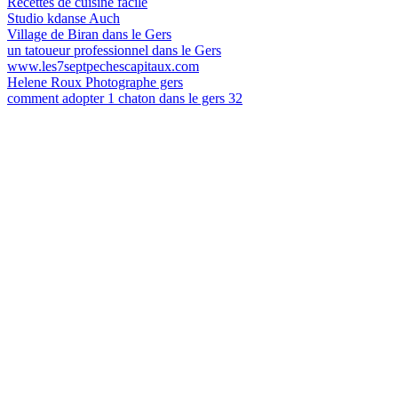
Recettes de cuisine facile
Studio kdanse Auch
Village de Biran dans le Gers
un tatoueur professionnel dans le Gers
www.les7septpechescapitaux.com
Helene Roux Photographe gers
comment adopter 1 chaton dans le gers 32