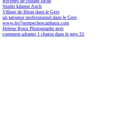
Recettes de cuisine facile
Studio kdanse Auch
Village de Biran dans le Gers
un tatoueur professionnel dans le Gers
www.les7septpechescapitaux.com
Helene Roux Photographe gers
comment adopter 1 chaton dans le gers 32