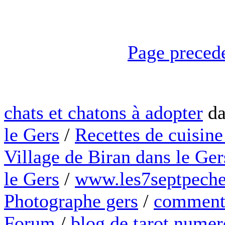
Page preced
chats et chatons à adopter
da
le Gers
/
Recettes de cuisine
Village de Biran dans le Ger
le Gers
/
www.les7septpeche
Photographe gers
/
comment 
Forum
/
blog de tarot numer