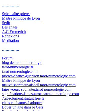
..............
Spiritualité prieres
Maitre Philippe de Lyon
Sedir
Les anges
A.C Emmerich
Réflexions
Meditation
..............
Forum
blog de tarot numerologie
tarot-numerologie.fr
tarot-numerologie.com
prieres-chance-guerison.tarot-numerologie.com
Maitre Philippe de Lyon
mauvaissortmauvaisoeil.tarot-numerologie.com
faire-voeux-souhaiter.tarot-numerologie.com
significations-lames-tarots.tarot-numerologie.com
7.absolument.gratuit.free.fr
chats et chatons à adopter
Louer un gite dans le Gers