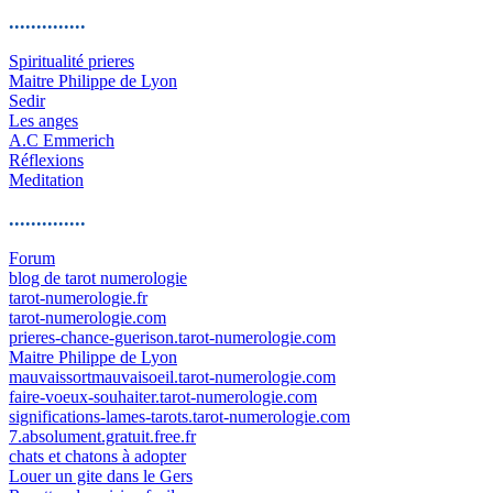
..............
Spiritualité prieres
Maitre Philippe de Lyon
Sedir
Les anges
A.C Emmerich
Réflexions
Meditation
..............
Forum
blog de tarot numerologie
tarot-numerologie.fr
tarot-numerologie.com
prieres-chance-guerison.tarot-numerologie.com
Maitre Philippe de Lyon
mauvaissortmauvaisoeil.tarot-numerologie.com
faire-voeux-souhaiter.tarot-numerologie.com
significations-lames-tarots.tarot-numerologie.com
7.absolument.gratuit.free.fr
chats et chatons à adopter
Louer un gite dans le Gers