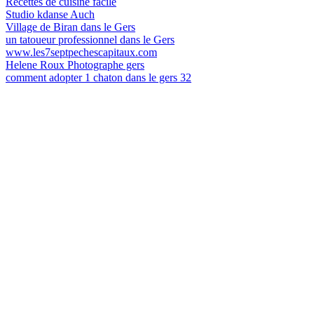
Recettes de cuisine facile
Studio kdanse Auch
Village de Biran dans le Gers
un tatoueur professionnel dans le Gers
www.les7septpechescapitaux.com
Helene Roux Photographe gers
comment adopter 1 chaton dans le gers 32