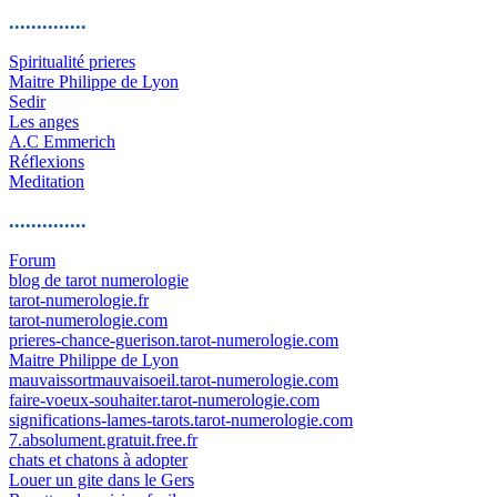
..............
Spiritualité prieres
Maitre Philippe de Lyon
Sedir
Les anges
A.C Emmerich
Réflexions
Meditation
..............
Forum
blog de tarot numerologie
tarot-numerologie.fr
tarot-numerologie.com
prieres-chance-guerison.tarot-numerologie.com
Maitre Philippe de Lyon
mauvaissortmauvaisoeil.tarot-numerologie.com
faire-voeux-souhaiter.tarot-numerologie.com
significations-lames-tarots.tarot-numerologie.com
7.absolument.gratuit.free.fr
chats et chatons à adopter
Louer un gite dans le Gers