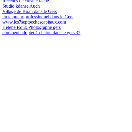
Recettes de cuisine facile
Studio kdanse Auch
Village de Biran dans le Gers
un tatoueur professionnel dans le Gers
www.les7septpechescapitaux.com
Helene Roux Photographe gers
comment adopter 1 chaton dans le gers 32