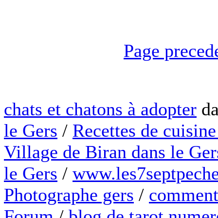
Page preced
chats et chatons à adopter
da
le Gers
/
Recettes de cuisine
Village de Biran dans le Ger
le Gers
/
www.les7septpeche
Photographe gers
/
comment 
Forum
/
blog de tarot numer