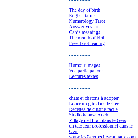
The day of birth
English tarots
Numerology Tarot
Answer yes no
Cards meanings
The month of birth
Free Tarot reading
..............
Humour images
Vos participations
Lectures textes
..............
chats et chatons à adopter
Louer un gite dans le Gers
Recettes de cuisine facile
Studio kdanse Auch
Village de Biran dans le Gers
un tatoueur professionnel dans le
Gers
www.les7septpechescapitaux.com