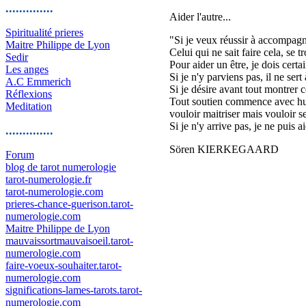
..............
Aider l'autre...
Spiritualité prieres
"Si je veux réussir à accompagner
Maitre Philippe de Lyon
Celui qui ne sait faire cela, se
Sedir
Pour aider un être, je dois cer
Les anges
Si je n'y parviens pas, il ne sert
A.C Emmerich
Si je désire avant tout montrer ce
Réflexions
Tout soutien commence avec humi
Meditation
vouloir maitriser mais vouloir ser
Si je n'y arrive pas, je ne puis ai
..............
Sören KIERKEGAARD
Forum
blog de tarot numerologie
tarot-numerologie.fr
tarot-numerologie.com
prieres-chance-guerison.tarot-
numerologie.com
Maitre Philippe de Lyon
mauvaissortmauvaisoeil.tarot-
numerologie.com
faire-voeux-souhaiter.tarot-
numerologie.com
significations-lames-tarots.tarot-
numerologie.com