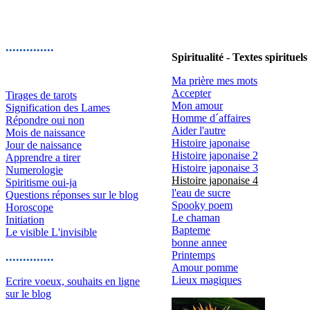
..............
Spiritualité - Textes spirituel
Ma prière mes mots
Accepter
Tirages de tarots
Mon amour
Signification des Lames
Homme d´affaires
Répondre oui non
Aider l'autre
Mois de naissance
Histoire japonaise
Jour de naissance
Histoire japonaise 2
Apprendre a tirer
Histoire japonaise 3
Numerologie
Histoire japonaise 4
Spiritisme oui-ja
l'eau de sucre
Questions réponses sur le blog
Spooky poem
Horoscope
Le chaman
Initiation
Bapteme
Le visible L'invisible
bonne annee
Printemps
..............
Amour pomme
Lieux magiques
Ecrire voeux, souhaits en ligne
sur le blog