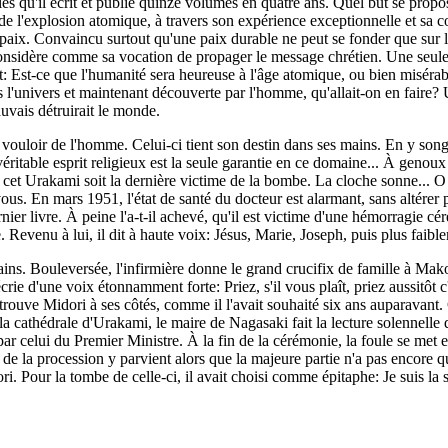
les qu'il écrit et publie quinze volumes en quatre ans. Quel but se propo
e l'explosion atomique, à travers son expérience exceptionnelle et sa c
la paix. Convaincu surtout qu'une paix durable ne peut se fonder que sur l
 considère comme sa vocation de propager le message chrétien. Une seule 
it: Est-ce que l'humanité sera heureuse à l'âge atomique, ou bien miséra
 l'univers et maintenant découverte par l'homme, qu'allait-on en faire? 
auvais détruirait le monde.
 vouloir de l'homme. Celui-ci tient son destin dans ses mains. En y songe
 véritable esprit religieux est la seule garantie en ce domaine... À genou
cet Urakami soit la dernière victime de la bombe. La cloche sonne... 
us. En mars 1951, l'état de santé du docteur est alarmant, sans altérer
rnier livre. À peine l'a-t-il achevé, qu'il est victime d'une hémorragie cé
. Revenu à lui, il dit à haute voix: Jésus, Marie, Joseph, puis plus faibl
s. Bouleversée, l'infirmière donne le grand crucifix de famille à Makoto
crie d'une voix étonnamment forte: Priez, s'il vous plaît, priez aussitôt c'e
ouve Midori à ses côtés, comme il l'avait souhaité six ans auparavant. 
la cathédrale d'Urakami, le maire de Nagasaki fait la lecture solennell
 celui du Premier Ministre. À la fin de la cérémonie, la foule se met en
 de la procession y parvient alors que la majeure partie n'a pas encore q
ri. Pour la tombe de celle-ci, il avait choisi comme épitaphe: Je suis la