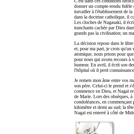
C'est dans ces conditions diffici
donner un compte-rendu fidèle d
travailler à l'établissement de 
dans la doctrine catholique, il
Les cloches de Nagasaki, il écr
tranchants cachée par Dieu dans
grands pas la civilisation; un m
La décision repose dans le libre
et, pour ma part, je crois qu'un
atomique, nous prions pour que 
pour nous qui avons recours à vo
humeur. En avril, il écrit son de
l'hôpital où il perd connaissance
Je remets mon âme entre vos main
son père. Celui-ci le prend et s'é
commence en Dieu, et Nagaï retr
de Marie. Lors des obsèques, à 
condoléances, en commençant par
kilomètre et demi au sud; la tête
Nagaï est enterré à côté de Mido