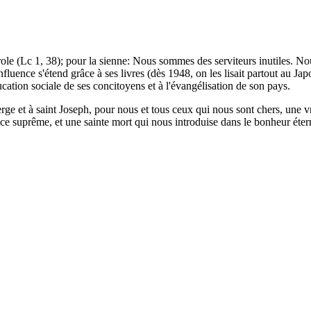
arole (Lc 1, 38); pour la sienne: Nous sommes des serviteurs inutiles. N
nfluence s'étend grâce à ses livres (dès 1948, on les lisait partout au Ja
cation sociale de ses concitoyens et à l'évangélisation de son pays.
ge et à saint Joseph, pour nous et tous ceux qui nous sont chers, une 
ice suprême, et une sainte mort qui nous introduise dans le bonheur éter