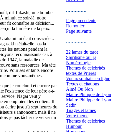
..............
 août, dit Takashi, une bombe
À minuit ce soir-là, notre
Page precedente
r fit connaître sa décision...
Remonter
erçut la lumière de la paix.
Page suivante
Urakami lui était consacrée...
..............
agasaki n'était-elle pas la
utes les nations pendant la
22 lames du tarot
Soyons reconnaissants car, à
Spiritisme oui-ja
s de 1947, la maladie de
Numérologie
e trouve sans ressources. Ma tête
Themes de celebrités
écrire. Pour ses enfants encore
textes de Prieres
chain comme vous-mêmes.
Voeux souhaits en ligne
Textes et citations
le que je conclurai et encore par
Aimé Ou Non
e l'existence de leur père a-t-
Maitre Philippe de Lyon
e service, Nagaï veut y
Maitre Philippe de Lyon
 en emploient les écoliers. Il
Sedir
 pu écrire jusqu'à sept heures du
Tirages et lames
visiteurs s'annoncent, mais il ne
Votre theme
 dois-je pas tâcher de verser un
Themes de celebrites
Humour
Horoscope