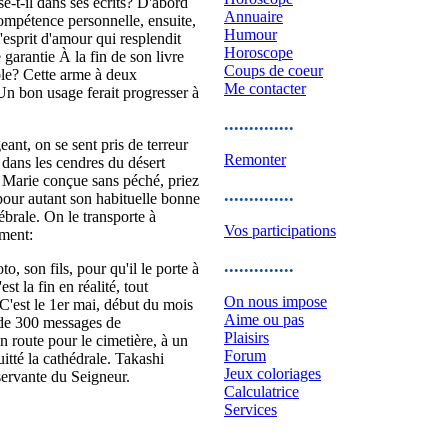
se-t-il dans ses écrits? D'abord
Annuaire
ompétence personnelle, ensuite,
Humour
'esprit d'amour qui resplendit
Horoscope
garantie À la fin de son livre
Coups de coeur
ble? Cette arme à deux
Me contacter
Un bon usage ferait progresser à
..............
ant, on se sent pris de terreur
Remonter
x dans les cendres du désert
O Marie conçue sans péché, priez
..............
 pour autant son habituelle bonne
rébrale. On le transporte à
Vos participations
ement:
..............
, son fils, pour qu'il le porte à
st la fin en réalité, tout
On nous impose
C'est le 1er mai, début du mois
Aime ou pas
e de 300 messages de
Plaisirs
 route pour le cimetière, à un
Forum
uitté la cathédrale. Takashi
Jeux coloriages
 servante du Seigneur.
Calculatrice
Services
..............