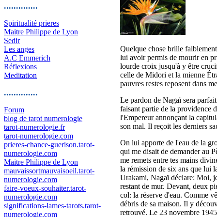
..............
Spiritualité prieres
Maitre Philippe de Lyon
Sedir
Quelque chose brille faiblement 
Les anges
lui avoir permis de mourir en pr
A.C Emmerich
lourde croix jusqu'à y être cruc
Réflexions
celle de Midori et la mienne Étr
Meditation
pauvres restes reposent dans m
..............
Le pardon de Nagaï sera parfait.
faisant partie de la providence 
Forum
l'Empereur annonçant la capitu
blog de tarot numerologie
son mal. Il reçoit les derniers 
tarot-numerologie.fr
tarot-numerologie.com
On lui apporte de l'eau de la gr
prieres-chance-guerison.tarot-
qui me disait de demander au Pèr
numerologie.com
me remets entre tes mains divin
Maitre Philippe de Lyon
la rémission de six ans que lui 
mauvaissortmauvaisoeil.tarot-
Urakami, Nagaï déclare: Moi, je 
numerologie.com
restant de mur. Devant, deux pi
faire-voeux-souhaiter.tarot-
col: la réserve d'eau. Comme vê
numerologie.com
débris de sa maison. Il y découvre
significations-lames-tarots.tarot-
retrouvé. Le 23 novembre 1945, 
numerologie.com