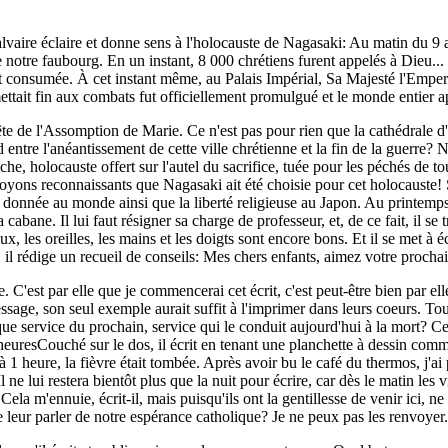
alvaire éclaire et donne sens à l'holocauste de Nagasaki: Au matin du 9
notre faubourg. En un instant, 8 000 chrétiens furent appelés à Dieu... 
ut consumée. À cet instant même, au Palais Impérial, Sa Majesté l'Empereu
mettait fin aux combats fut officiellement promulgué et le monde entier ap
ête de l'Assomption de Marie. Ce n'est pas pour rien que la cathédrale d'
 entre l'anéantissement de cette ville chrétienne et la fin de la guerre? N
che, holocauste offert sur l'autel du sacrifice, tuée pour les péchés de to
yons reconnaissants que Nagasaki ait été choisie pour cet holocauste! 
été donnée au monde ainsi que la liberté religieuse au Japon. Au printemp
a cabane. Il lui faut résigner sa charge de professeur, et, de ce fait, il s
eux, les oreilles, les mains et les doigts sont encore bons. Et il se met à 
 il rédige un recueil de conseils: Mes chers enfants, aimez votre pro
e. C'est par elle que je commencerai cet écrit, c'est peut-être bien par el
sage, son seul exemple aurait suffit à l'imprimer dans leurs coeurs. Tout
que service du prochain, service qui le conduit aujourd'hui à la mort? C
heuresCouché sur le dos, il écrit en tenant une planchette à dessin comme
à 1 heure, la fièvre était tombée. Après avoir bu le café du thermos, j'ai
l ne lui restera bientôt plus que la nuit pour écrire, car dès le matin les 
la m'ennuie, écrit-il, mais puisqu'ils ont la gentillesse de venir ici, ne
e leur parler de notre espérance catholique? Je ne peux pas les renvoyer.