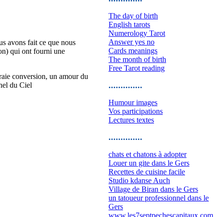
The day of birth
English tarots
Numerology Tarot
Answer yes no
ous avons fait ce que nous
Cards meanings
pon) qui ont fourni une
The month of birth
Free Tarot reading
vraie conversion, un amour du
..............
nel du Ciel
Humour images
Vos participations
Lectures textes
..............
chats et chatons à adopter
Louer un gite dans le Gers
Recettes de cuisine facile
Studio kdanse Auch
Village de Biran dans le Gers
un tatoueur professionnel dans le
Gers
www.les7septpechescapitaux.com