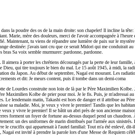
dans la poudre des os de la main droite: son chapelet! Il incline la têt
iant. Marie, mère des douleurs, merci de l'avoir accompagnée à l'heure de
ifié. Maintenant, tu viens de répandre une lumière de paix sur le mystère 
ange destinée: j'avais tant cru que ce serait Midori qui me conduirait 
es bras Sa voix semble murmurer: pardonne, pardonne.
 Il aimera à porter les chrétiens découragés par la perte de leur famil
de Dieu, qui tire toujours le bien du mal. Le 15 août 1945, à midi, la r
lation du Japon. Au début de septembre, Nagaï est mourant. Les radiat
sacrements et dit: Je meurs content, puis il tombe dans un demi-coma
otte de Lourdes construite non loin de là par le Père Maximilien Kolbe. J'
e Maximilien Kolbe de prier pour moi. Je le fis. Puis, je m'adressai au C
es. Le lendemain matin, Takashi est hors de danger et il attribue au Pèr
laisse sa maladie. Moi, je veux y vivre le premier! Tandis que les habitan
veux y vivre le premier! Il se bâtit un abri près de son ancienne maiso
erres forment un foyer de fortune au-dessus duquel pend un chaudron. À 
tement: un des uniformes de marin distribués par l'armée aux sinistrés.
 le crucifix qui appartenait à l'autel familial: Tout m'a été enlevé, dit-il; 
Nagaï est invité à prendre la parole lors d'une Messe de Requiem célé