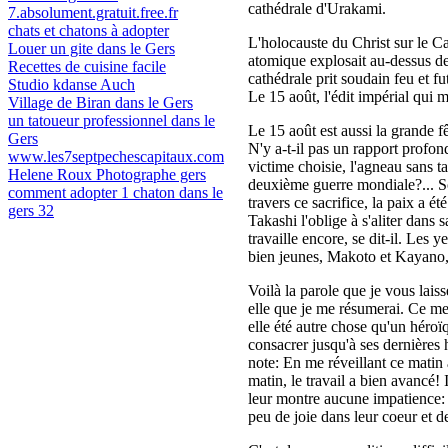
cathédrale d'Urakami.
7.absolument.gratuit.free.fr
chats et chatons à adopter
L'holocauste du Christ sur le C
Louer un gite dans le Gers
atomique explosait au-dessus de 
Recettes de cuisine facile
cathédrale prit soudain feu et f
Studio kdanse Auch
Le 15 août, l'édit impérial qui 
Village de Biran dans le Gers
un tatoueur professionnel dans le
Le 15 août est aussi la grande f
Gers
N'y a-t-il pas un rapport profond
www.les7septpechescapitaux.com
victime choisie, l'agneau sans ta
Helene Roux Photographe gers
deuxième guerre mondiale?... So
comment adopter 1 chaton dans le
travers ce sacrifice, la paix a 
gers 32
Takashi l'oblige à s'aliter dans s
travaille encore, se dit-il. Les y
bien jeunes, Makoto et Kayano,
Voilà la parole que je vous laiss
elle que je me résumerai. Ce mes
elle été autre chose qu'un héroï
consacrer jusqu'à ses dernières 
note: En me réveillant ce matin 
matin, le travail a bien avancé! I
leur montre aucune impatience: Ce
peu de joie dans leur coeur et d