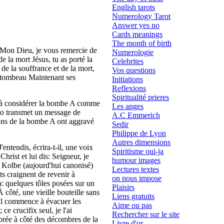
English tarots
Numerology Tarot
Answer yes no
Cards meanings
The month of birth
e: Mon Dieu, je vous remercie de
Numerologie
 la mort Jésus, tu as porté la
Celebrites
de la souffrance et de la mort,
Vos questions
au tombeau Maintenant ses
Initiations
Reflexions
Spiritualité prieres
le, à considérer la bombe A comme
Les anges
adio transmet un message de
A.C Emmerich
ions de la bombe A ont aggravé
Sedir
Philippe de Lyon
Autres dimensions
entendis, écrira-t-il, une voix
Spiritisme oui-ja
hrist et lui dis: Seigneur, je
humour images
e Kolbe (aujourd'hui canonisé)
Lectures textes
ts craignent de revenir à
on nous impose
n: quelques tôles posées sur un
Plaisirs
côté, une vieille bouteille sans
Liens gratuits
 Il commence à évacuer les
Aime ou pas
ce crucifix seul, je l'ai
Rechercher sur le site
brée à côté des décombres de la
Livre d'or