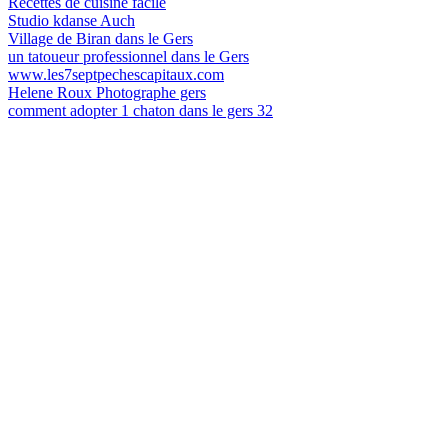
Recettes de cuisine facile
Studio kdanse Auch
Village de Biran dans le Gers
un tatoueur professionnel dans le Gers
www.les7septpechescapitaux.com
Helene Roux Photographe gers
comment adopter 1 chaton dans le gers 32