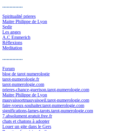
..............
Spiritualité prieres
Maitre Philippe de Lyon
Sedir
Les anges
A.C Emmerich
Réflexions
Meditation
..............
Forum
blog de tarot numerologie
tarot-numerologie.fr
tarot-numerologie.com
prieres-chance-guerison.tarot-numerologie.com
Maitre Philippe de Lyon
mauvaissortmauvaisoeil.tarot-numerologie.com
faire-voeux-souhaiter.tarot-numerologie.com
significations-lames-tarots.tarot-numerologie.com
7.absolument.gratuit.free.fr
chats et chatons à adopter
Louer un gite dans le Gers