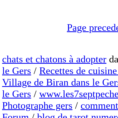
Page preced
chats et chatons à adopter
da
le Gers
/
Recettes de cuisine
Village de Biran dans le Ger
le Gers
/
www.les7septpeche
Photographe gers
/
comment 
Forum
/
blog de tarot numer