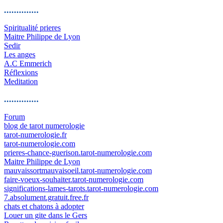
..............
Spiritualité prieres
Maitre Philippe de Lyon
Sedir
Les anges
A.C Emmerich
Réflexions
Meditation
..............
Forum
blog de tarot numerologie
tarot-numerologie.fr
tarot-numerologie.com
prieres-chance-guerison.tarot-numerologie.com
Maitre Philippe de Lyon
mauvaissortmauvaisoeil.tarot-numerologie.com
faire-voeux-souhaiter.tarot-numerologie.com
significations-lames-tarots.tarot-numerologie.com
7.absolument.gratuit.free.fr
chats et chatons à adopter
Louer un gite dans le Gers