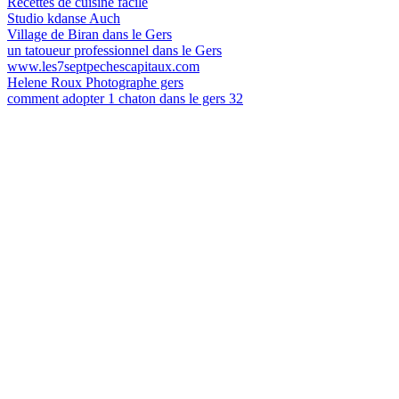
Recettes de cuisine facile
Studio kdanse Auch
Village de Biran dans le Gers
un tatoueur professionnel dans le Gers
www.les7septpechescapitaux.com
Helene Roux Photographe gers
comment adopter 1 chaton dans le gers 32