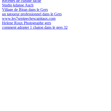
Recettes de cuisine facile
Studio kdanse Auch
Village de Biran dans le Gers
un tatoueur professionnel dans le Gers
www.les7septpechescapitaux.com
Helene Roux Photographe gers
comment adopter 1 chaton dans le gers 32