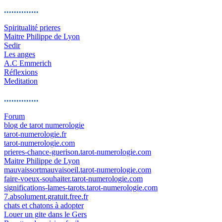
..............
Spiritualité prieres
Maitre Philippe de Lyon
Sedir
Les anges
A.C Emmerich
Réflexions
Meditation
..............
Forum
blog de tarot numerologie
tarot-numerologie.fr
tarot-numerologie.com
prieres-chance-guerison.tarot-numerologie.com
Maitre Philippe de Lyon
mauvaissortmauvaisoeil.tarot-numerologie.com
faire-voeux-souhaiter.tarot-numerologie.com
significations-lames-tarots.tarot-numerologie.com
7.absolument.gratuit.free.fr
chats et chatons à adopter
Louer un gite dans le Gers