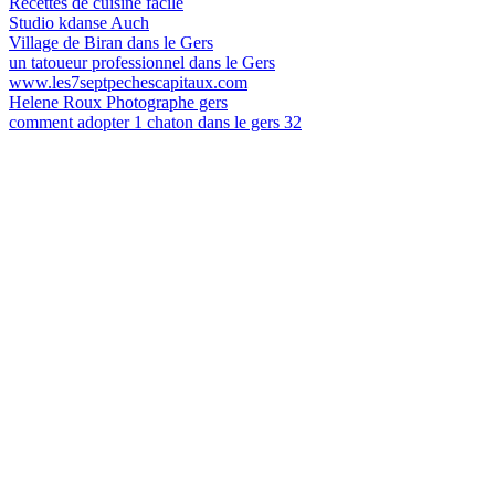
Recettes de cuisine facile
Studio kdanse Auch
Village de Biran dans le Gers
un tatoueur professionnel dans le Gers
www.les7septpechescapitaux.com
Helene Roux Photographe gers
comment adopter 1 chaton dans le gers 32