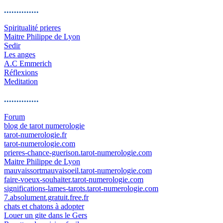
..............
Spiritualité prieres
Maitre Philippe de Lyon
Sedir
Les anges
A.C Emmerich
Réflexions
Meditation
..............
Forum
blog de tarot numerologie
tarot-numerologie.fr
tarot-numerologie.com
prieres-chance-guerison.tarot-numerologie.com
Maitre Philippe de Lyon
mauvaissortmauvaisoeil.tarot-numerologie.com
faire-voeux-souhaiter.tarot-numerologie.com
significations-lames-tarots.tarot-numerologie.com
7.absolument.gratuit.free.fr
chats et chatons à adopter
Louer un gite dans le Gers