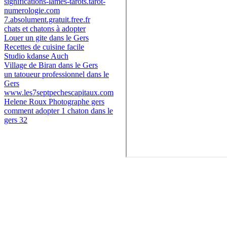
significations-lames-tarots.tarot-
numerologie.com
7.absolument.gratuit.free.fr
chats et chatons à adopter
Louer un gite dans le Gers
Recettes de cuisine facile
Studio kdanse Auch
Village de Biran dans le Gers
un tatoueur professionnel dans le
Gers
www.les7septpechescapitaux.com
Helene Roux Photographe gers
comment adopter 1 chaton dans le
gers 32