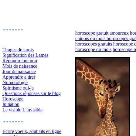
..............
horoscope gratuit amoureux
hor
chinois du mois horoscopes gra
horoscopes gratuits
horoscope d
horoscope du mois
horoscope 
Tirages de tarots
Signification des Lames
Répondre oui non
Mois de naissance
Jour de naissance
Apprendre a tirer
Numerologie
Spiritisme oui-ja
Questions réponses sur le blog
Horoscope
Initiation
Le visible L'invisible
..............
Ecrire voeux, souhaits en ligne