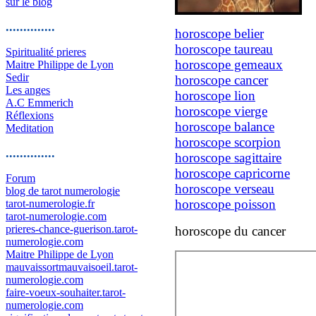
sur le blog
..............
horoscope belier
horoscope taureau
Spiritualité prieres
horoscope gemeaux
Maitre Philippe de Lyon
Sedir
horoscope cancer
Les anges
horoscope lion
A.C Emmerich
horoscope vierge
Réflexions
horoscope balance
Meditation
horoscope scorpion
..............
horoscope sagittaire
horoscope capricorne
Forum
horoscope verseau
blog de tarot numerologie
horoscope poisson
tarot-numerologie.fr
tarot-numerologie.com
prieres-chance-guerison.tarot-
horoscope du cancer
numerologie.com
Maitre Philippe de Lyon
mauvaissortmauvaisoeil.tarot-
numerologie.com
faire-voeux-souhaiter.tarot-
numerologie.com