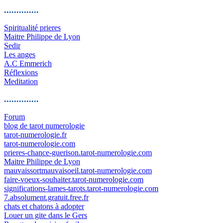
..............
Spiritualité prieres
Maitre Philippe de Lyon
Sedir
Les anges
A.C Emmerich
Réflexions
Meditation
..............
Forum
blog de tarot numerologie
tarot-numerologie.fr
tarot-numerologie.com
prieres-chance-guerison.tarot-numerologie.com
Maitre Philippe de Lyon
mauvaissortmauvaisoeil.tarot-numerologie.com
faire-voeux-souhaiter.tarot-numerologie.com
significations-lames-tarots.tarot-numerologie.com
7.absolument.gratuit.free.fr
chats et chatons à adopter
Louer un gite dans le Gers