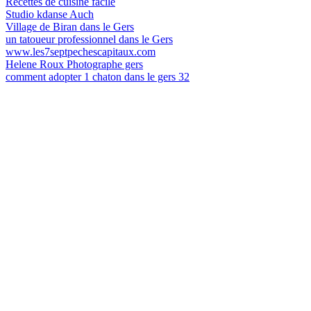
Recettes de cuisine facile
Studio kdanse Auch
Village de Biran dans le Gers
un tatoueur professionnel dans le Gers
www.les7septpechescapitaux.com
Helene Roux Photographe gers
comment adopter 1 chaton dans le gers 32