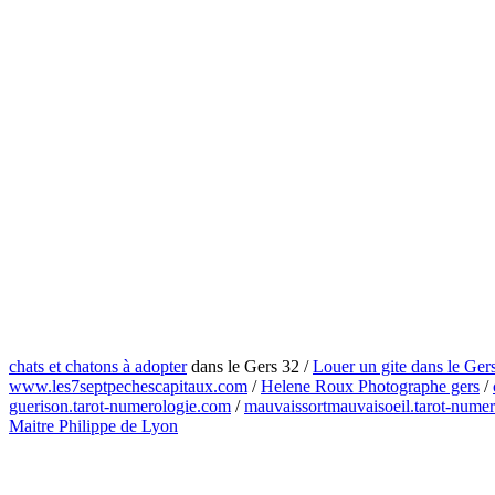
chats et chatons à adopter
dans le Gers 32 /
Louer un gite dans le Ger
www.les7septpechescapitaux.com
/
Helene Roux Photographe gers
/
guerison.tarot-numerologie.com
/
mauvaissortmauvaisoeil.tarot-nume
Maitre Philippe de Lyon