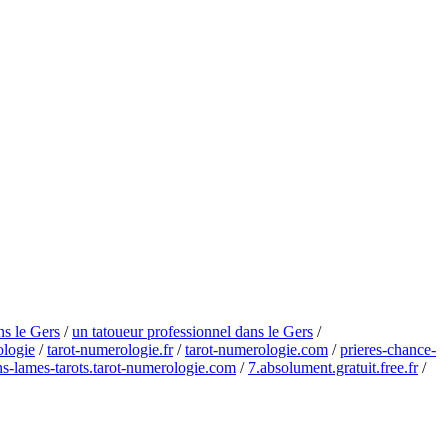
ns le Gers
/
un tatoueur professionnel dans le Gers
/
ologie
/
tarot-numerologie.fr
/
tarot-numerologie.com
/
prieres-chance-
ons-lames-tarots.tarot-numerologie.com
/
7.absolument.gratuit.free.fr
/