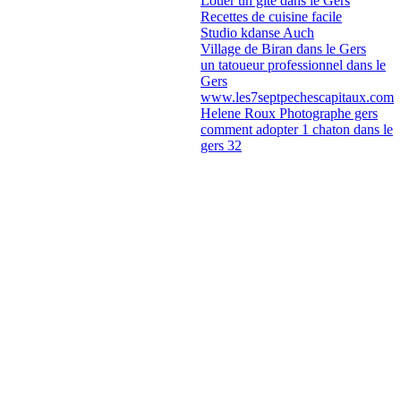
Louer un gite dans le Gers
Recettes de cuisine facile
Studio kdanse Auch
Village de Biran dans le Gers
un tatoueur professionnel dans le
Gers
www.les7septpechescapitaux.com
Helene Roux Photographe gers
comment adopter 1 chaton dans le
gers 32