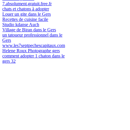
7.absolument.gratuit.free.fr
chats et chatons à adopter
Louer un gite dans le Gers
Recettes de cuisine facile
Studio kdanse Auch
Village de Biran dans le Gers
un tatoueur professionnel dans le
Gers
www.les7septpechescapitaux.com
Helene Roux Photographe gers
comment adopter 1 chaton dans le
gers 32