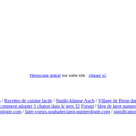
Horoscope gratuit
sur votre site :
cliquez ici
s
/
Recettes de cuisine facile
/
Studio kdanse Auch
/
Village de Biran da
comment adopter 1 chaton dans le gers 32
Forum
/
blog de tarot numer
rologie.com
/
faire-voeux-souhaiter.tarot-numerologie.com
/
significati