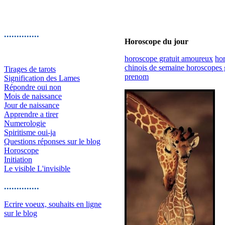
..............
Horoscope du jour
horoscope gratuit amoureux
hor
chinois de semaine horoscopes g
Tirages de tarots
prenom
Signification des Lames
Répondre oui non
Mois de naissance
Jour de naissance
Apprendre a tirer
Numerologie
Spiritisme oui-ja
Questions réponses sur le blog
Horoscope
Initiation
Le visible L'invisible
..............
Ecrire voeux, souhaits en ligne
sur le blog