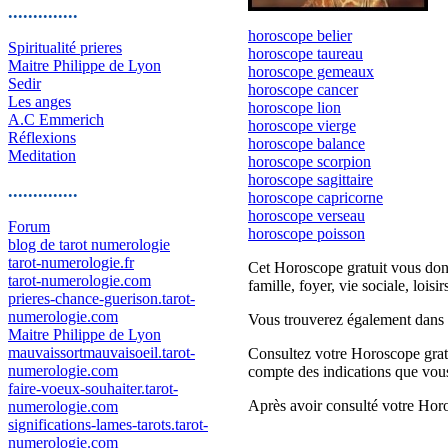
..............
horoscope belier
Spiritualité prieres
horoscope taureau
Maitre Philippe de Lyon
horoscope gemeaux
Sedir
horoscope cancer
Les anges
horoscope lion
A.C Emmerich
horoscope vierge
Réflexions
horoscope balance
Meditation
horoscope scorpion
horoscope sagittaire
..............
horoscope capricorne
horoscope verseau
Forum
horoscope poisson
blog de tarot numerologie
tarot-numerologie.fr
Cet Horoscope gratuit vous donn
tarot-numerologie.com
famille, foyer, vie sociale, loisirs
prieres-chance-guerison.tarot-
numerologie.com
Vous trouverez également dans ce
Maitre Philippe de Lyon
mauvaissortmauvaisoeil.tarot-
Consultez votre Horoscope gratu
numerologie.com
compte des indications que vous 
faire-voeux-souhaiter.tarot-
Après avoir consulté votre Horos
numerologie.com
significations-lames-tarots.tarot-
numerologie.com