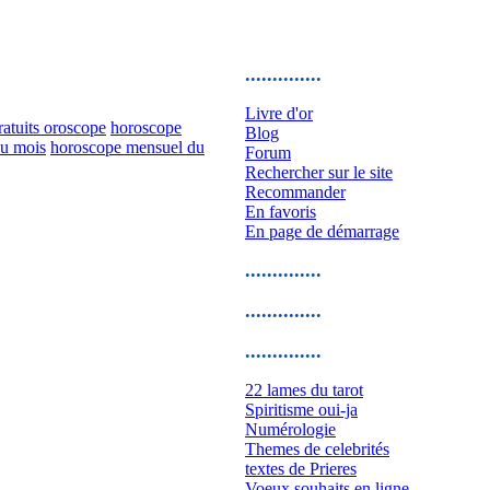
..............
Livre d'or
atuits oroscope
horoscope
Blog
u mois
horoscope mensuel du
Forum
Rechercher sur le site
Recommander
En favoris
En page de démarrage
..............
..............
..............
22 lames du tarot
Spiritisme oui-ja
Numérologie
Themes de celebrités
textes de Prieres
Voeux souhaits en ligne