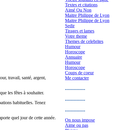
Textes et citations
Aimé Ou Non
Maitre Philippe de Lyon
Maitre Philippe de Lyon
Sedir
Tirages et lames
Votre theme
Themes de celebrites
Humour
Horoscope
Annuaire
Humour
Horoscope
Coups de coeur
, travail, santé, argent,
Me contacter
..............
ue les fêtes à souhaiter.
..............
ations habituelles. Tenez
..............
porte quel jour de cette année.
On nous impose
Aime ou pas