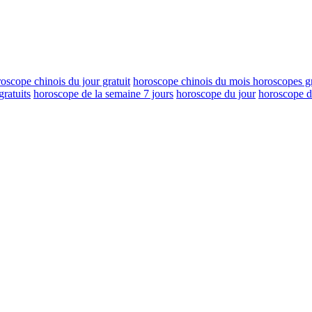
oscope chinois du jour gratuit
horoscope chinois du mois horoscopes gr
ratuits
horoscope de la semaine 7 jours
horoscope du jour
horoscope d