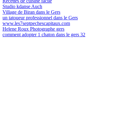
Recettes de cuisine facile
Studio kdanse Auch
Village de Biran dans le Gers
un tatoueur professionnel dans le Gers
www.les7septpechescapitaux.com
Helene Roux Photographe gers
comment adopter 1 chaton dans le gers 32