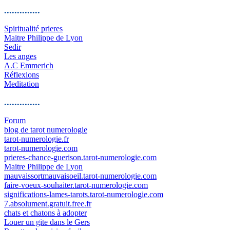
..............
Spiritualité prieres
Maitre Philippe de Lyon
Sedir
Les anges
A.C Emmerich
Réflexions
Meditation
..............
Forum
blog de tarot numerologie
tarot-numerologie.fr
tarot-numerologie.com
prieres-chance-guerison.tarot-numerologie.com
Maitre Philippe de Lyon
mauvaissortmauvaisoeil.tarot-numerologie.com
faire-voeux-souhaiter.tarot-numerologie.com
significations-lames-tarots.tarot-numerologie.com
7.absolument.gratuit.free.fr
chats et chatons à adopter
Louer un gite dans le Gers