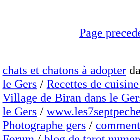
Page preced
chats et chatons à adopter
da
le Gers
/
Recettes de cuisine
Village de Biran dans le Ger
le Gers
/
www.les7septpeche
Photographe gers
/
comment 
Forum
/
blog de tarot numer