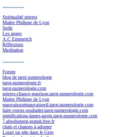
..............
Spiritualité prieres
Maitre Philippe de Lyon
Sedir
Les anges
A.C Emmerich
Réflexions
Meditation
..............
Forum
blog de tarot numerologie
tarot-numerologie.fr
tarot-numerologie.com
prieres-chance-guerison.tarot-numerologie.com
Maitre Philippe de Lyon
mauvaissortmauvaisoeil.tarot-numerologie.com
faire-voeux-souhaiter.tarot-numerologie.com
significations-lames-tarots.tarot-numerologie.com
7.absolument.gratuit.free.fr
chats et chatons à adopter
Louer un gite dans le Gers