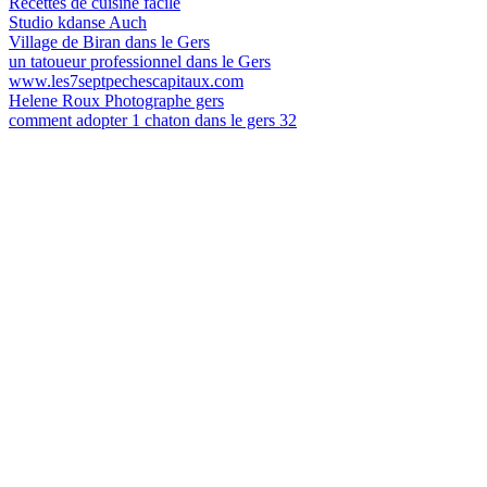
Recettes de cuisine facile
Studio kdanse Auch
Village de Biran dans le Gers
un tatoueur professionnel dans le Gers
www.les7septpechescapitaux.com
Helene Roux Photographe gers
comment adopter 1 chaton dans le gers 32