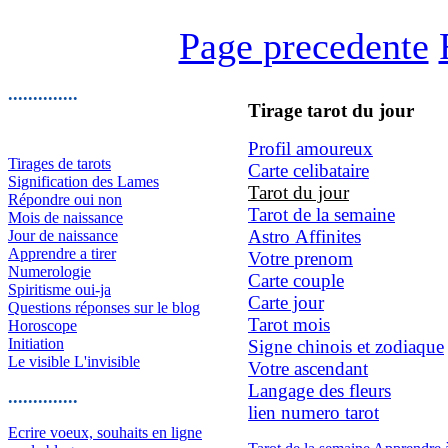
Page precedente
..............
Tirage tarot du jour
Profil amoureux
Tirages de tarots
Carte celibataire
Signification des Lames
Tarot du jour
Répondre oui non
Tarot de la semaine
Mois de naissance
Astro Affinites
Jour de naissance
Apprendre a tirer
Votre prenom
Numerologie
Carte couple
Spiritisme oui-ja
Carte jour
Questions réponses sur le blog
Tarot mois
Horoscope
Initiation
Signe chinois et zodiaque
Le visible L'invisible
Votre ascendant
Langage des fleurs
..............
lien numero tarot
Ecrire voeux, souhaits en ligne