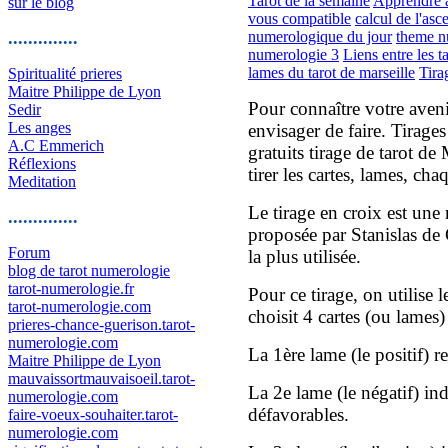
Tarot de la semaine
Apprendre à 
sur le blog
vous compatible
calcul de l'asc
..............
numerologique du jour
theme n
numerologie 3
Liens entre les t
lames du tarot de marseille
Tira
Spiritualité prieres
Maitre Philippe de Lyon
Pour connaître votre aveni
Sedir
Les anges
envisager de faire. Tirage
A.C Emmerich
gratuits tirage de tarot de
Réflexions
tirer les cartes, lames, ch
Meditation
Le tirage en croix est une
..............
proposée par Stanislas de 
Forum
la plus utilisée.
blog de tarot numerologie
tarot-numerologie.fr
Pour ce tirage, on utilise 
tarot-numerologie.com
choisit 4 cartes (ou lames) 
prieres-chance-guerison.tarot-
numerologie.com
La 1ère lame (le positif) r
Maitre Philippe de Lyon
mauvaissortmauvaisoeil.tarot-
La 2e lame (le négatif) in
numerologie.com
défavorables.
faire-voeux-souhaiter.tarot-
numerologie.com