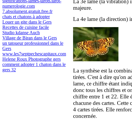
significations-lames-tarots.tarot-
La 3e lame (la vibration) i
numerologie.com
majeure.
7.absolument.gratuit.free.fr
chats et chatons à adopter
La 4e lame (la direction) 
Louer un gite dans le Gers
Recettes de cuisine facile
Studio kdanse Auch
Village de Biran dans le Gers
un tatoueur professionnel dans le
Gers
www.les7septpechescapitaux.com
Helene Roux Photographe gers
comment adopter 1 chaton dans le
gers 32
La synthèse est la combi
tirées. C'est à dire qu'on 
lame, ce chiffre étant ind
donc tous les chiffres et o
chiffre entre 1 et 22. Elle 
chacune des cartes. Cette 
4 cartes tirées. Elle renfor
concernée.