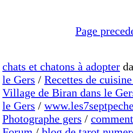
Page preced
chats et chatons à adopter
da
le Gers
/
Recettes de cuisine
Village de Biran dans le Ger
le Gers
/
www.les7septpeche
Photographe gers
/
comment 
Forum
/
blog de tarot numer