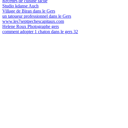
Recettes de cuisine facile
Studio kdanse Auch
Village de Biran dans le Gers
un tatoueur professionnel dans le Gers
www.les7septpechescapitaux.com
Helene Roux Photographe gers
comment adopter 1 chaton dans le gers 32