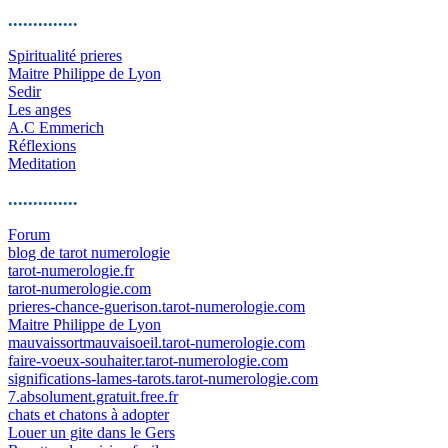
..............
Spiritualité prieres
Maitre Philippe de Lyon
Sedir
Les anges
A.C Emmerich
Réflexions
Meditation
..............
Forum
blog de tarot numerologie
tarot-numerologie.fr
tarot-numerologie.com
prieres-chance-guerison.tarot-numerologie.com
Maitre Philippe de Lyon
mauvaissortmauvaisoeil.tarot-numerologie.com
faire-voeux-souhaiter.tarot-numerologie.com
significations-lames-tarots.tarot-numerologie.com
7.absolument.gratuit.free.fr
chats et chatons à adopter
Louer un gite dans le Gers