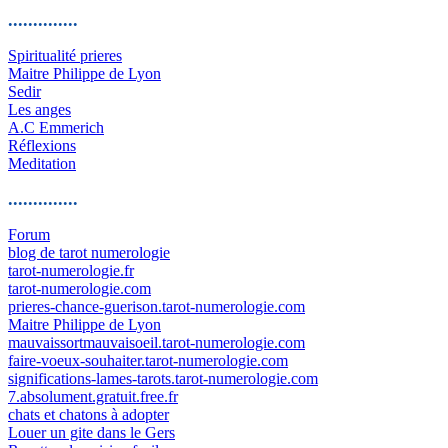
..............
Spiritualité prieres
Maitre Philippe de Lyon
Sedir
Les anges
A.C Emmerich
Réflexions
Meditation
..............
Forum
blog de tarot numerologie
tarot-numerologie.fr
tarot-numerologie.com
prieres-chance-guerison.tarot-numerologie.com
Maitre Philippe de Lyon
mauvaissortmauvaisoeil.tarot-numerologie.com
faire-voeux-souhaiter.tarot-numerologie.com
significations-lames-tarots.tarot-numerologie.com
7.absolument.gratuit.free.fr
chats et chatons à adopter
Louer un gite dans le Gers