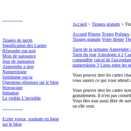
..............
Accueil
>
Tirages gratuits
> Tir
Accueil
Prieres
Textes
Poèmes
Tirages gratuits
Votre theme
The
Tirages de tarots
Signification des Lames
Tarot de la semaine
Apprendre à 
Répondre oui non
Tarot du jour
Astrologie à 2
Car
Mois de naissance
compatible
calcul de l'ascendan
Jour de naissance
numerologie 3
Liens entre les t
Apprendre a tirer
Numerologie
Vous pouvez tirer les cartes cha
Spiritisme oui-ja
vous saurez ce qui vous attend 
Questions réponses sur le blog
Horoscope
Vous pouvez tirer les cartes no
Initiation
gratuitement. Il n'est pas conseil
Le visible L'invisible
Vous êtes tout aussi libre de sui
ou elle veut.
..............
Ecrire voeux, souhaits en ligne
sur le blog