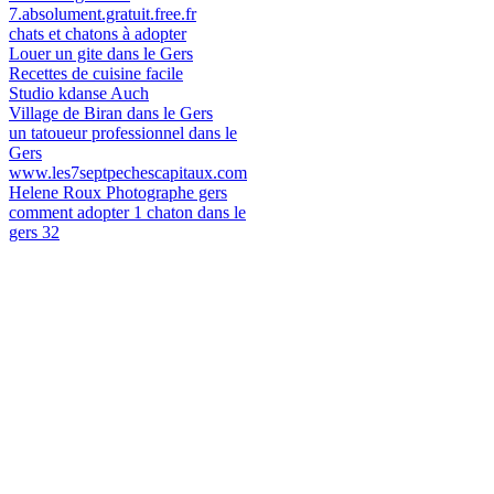
7.absolument.gratuit.free.fr
chats et chatons à adopter
Louer un gite dans le Gers
Recettes de cuisine facile
Studio kdanse Auch
Village de Biran dans le Gers
un tatoueur professionnel dans le
Gers
www.les7septpechescapitaux.com
Helene Roux Photographe gers
comment adopter 1 chaton dans le
gers 32