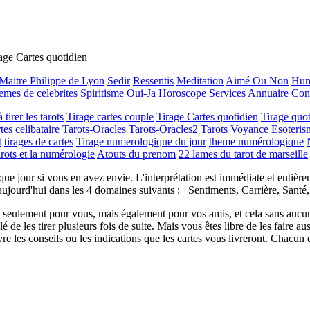
age Cartes quotidien
Maitre Philippe de Lyon
Sedir
Ressentis
Meditation
Aimé Ou Non
Hum
mes de celebrites
Spiritisme Oui-Ja
Horoscope
Services
Annuaire
Con
tirer les tarots
Tirage cartes couple
Tirage Cartes quotidien
Tirage quot
tes celibataire
Tarots-Oracles
Tarots-Oracles2
Tarots Voyance Esoteris
t
tirages de cartes
Tirage numerologique du jour
theme numérologique
arots et la numérologie
Atouts du prenom
22 lames du tarot de marseille
que jour si vous en avez envie. L'interprétation est
immédiate et entière
aujourd'hui dans les 4 domaines suivants : Sentiments, Carrière, Santé
n seulement pour vous, mais également pour vos amis, et cela sans aucun
lé de les tirer plusieurs fois de suite. Mais vous êtes libre de les faire a
vre les conseils ou les indications que les cartes vous livreront. Chacun es