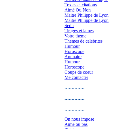
Textes et citations
Aimé Ou Non
Maitre Philippe de Lyon
Maitre Philippe de Lyon
Sedir
Tirages et lames
Votre theme
Themes de celebrites
Humour
Horoscope
Annuaire
Humour
Horoscope
Coups de coeur
Me contacter
..............
..............
..............
On nous impose
Aime ou pas