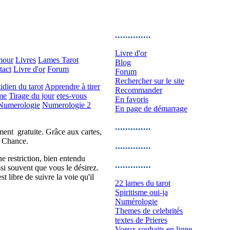
..............
Livre d'or
our
Livres
Lames Tarot
Blog
tact
Livre d'or
Forum
Forum
Rechercher sur le site
idien du tarot
Apprendre à tirer
Recommander
me
Tirage du jour
etes-vous
En favoris
Numerologie
Numerologie 2
En page de démarrage
..............
ment gratuite. Grâce aux cartes,
, Chance.
..............
e restriction, bien entendu
..............
ussi souvent que vous le désirez.
t libre de suivre la voie qu'il
22 lames du tarot
Spiritisme oui-ja
Numérologie
Themes de celebrités
textes de Prieres
Voeux souhaits en ligne