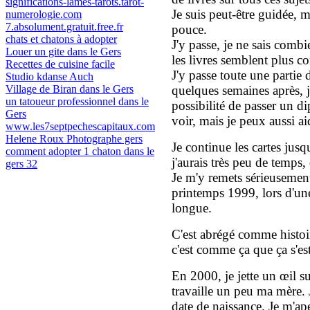
significations-lames-tarots.tarot-
Je suis peut-être guidée, m
numerologie.com
7.absolument.gratuit.free.fr
pouce.
chats et chatons à adopter
J'y passe, je ne sais comb
Louer un gite dans le Gers
les livres semblent plus c
Recettes de cuisine facile
J'y passe toute une partie 
Studio kdanse Auch
Village de Biran dans le Gers
quelques semaines après, j
un tatoueur professionnel dans le
possibilité de passer un dip
Gers
voir, mais je peux aussi aid
www.les7septpechescapitaux.com
Helene Roux Photographe gers
Je continue les cartes jusq
comment adopter 1 chaton dans le
j'aurais très peu de temps
gers 32
Je m'y remets sérieusement
printemps 1999, lors d'un
longue.
C'est abrégé comme histoire
c'est comme ça que ça s'es
En 2000, je jette un œil 
travaille un peu ma mère. Je
date de naissance. Je m'ap