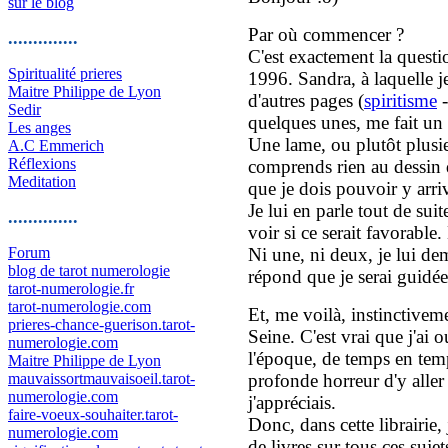
sur le blog
Par où commencer ?
..............
C'est exactement la questi
Spiritualité prieres
1996. Sandra, à laquelle je
Maitre Philippe de Lyon
d'autres pages (
spiritisme
Sedir
quelques unes, me fait un 
Les anges
Une lame, ou plutôt plusie
A.C Emmerich
Réflexions
comprends rien au dessin 
Meditation
que je dois pouvoir y arriv
Je lui en parle tout de suit
..............
voir si ce serait favorable.
Forum
Ni une, ni deux, je lui 
blog de tarot numerologie
répond que je serai guidée.
tarot-numerologie.fr
tarot-numerologie.com
Et, me voilà, instinctiveme
prieres-chance-guerison.tarot-
Seine. C'est vrai que j'ai o
numerologie.com
l'époque, de temps en temps
Maitre Philippe de Lyon
mauvaissortmauvaisoeil.tarot-
profonde horreur d'y aller
numerologie.com
j'appréciais.
faire-voeux-souhaiter.tarot-
Donc, dans cette librairie,
numerologie.com
de livres sur tous ces sujet