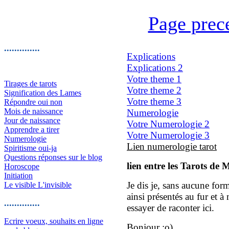
Page prec
..............
Explications
Explications 2
Votre theme 1
Tirages de tarots
Votre theme 2
Signification des Lames
Votre theme 3
Répondre oui non
Mois de naissance
Numerologie
Jour de naissance
Votre Numerologie 2
Apprendre a tirer
Votre Numerologie 3
Numerologie
Lien numerologie tarot
Spiritisme oui-ja
Questions réponses sur le blog
lien entre les Tarots de 
Horoscope
Initiation
Je dis je, sans aucune form
Le visible L'invisible
ainsi présentés au fur et à
..............
essayer de raconter ici.
Ecrire voeux, souhaits en ligne
Bonjour :o)