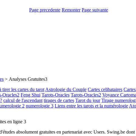
Page precedente
Remonter
Page suivante
es
> Analyses Gratuites3
tirer les cartes du tarot
Astrologie du Couple
Cartes celibataires
Cartes
s-Oracles2
Feng Shui
Tarots-Oracles
Tarots-Oracles2
Voyance Cartoma
e?
calcul de l'ascendant
tirages de cartes
Tarot du jour
Tirage numerolog
umerologie 2
numerologie 3
Liens entre les tarots et la numérologie
Ato
tes en ligne 3
t d'études absolument gratuites en partenariat avec Users. Swing.be dont