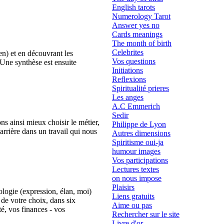
English tarots
Numerology Tarot
Answer yes no
Cards meanings
The month of birth
Celebrites
en) et en découvrant les
Vos questions
. Une synthèse est ensuite
Initiations
Reflexions
Spiritualité prieres
Les anges
A.C Emmerich
Sedir
s ainsi mieux choisir le métier,
Philippe de Lyon
arrière dans un travail qui nous
Autres dimensions
Spiritisme oui-ja
humour images
Vos participations
Lectures textes
on nous impose
Plaisirs
ologie (expression, élan, moi)
Liens gratuits
 de votre choix, dans six
Aime ou pas
nté, vos finances - vos
Rechercher sur le site
Livre d'or