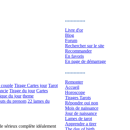
..............
Livre d'or
Blog
Forum
Rechercher sur le site
Recommander
En favoris
En page de démarrage
..............
Remonter
 couple
Tirage Cartes jour
Tarot
Accueil
ncie
Tirage du jour
Cartes
Horoscope
ique du jour
theme
Tirages Tarots
uts du prenom
22 lames du
Répondre oui non
Mois de naissance
Jour de naissance
Lames de tarot
Apprendre a tirer
 le sérieux complète idéalement
The day of birth