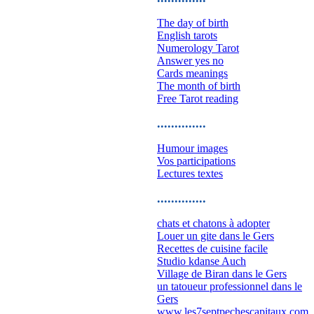
The day of birth
English tarots
Numerology Tarot
Answer yes no
Cards meanings
The month of birth
Free Tarot reading
..............
Humour images
Vos participations
Lectures textes
..............
chats et chatons à adopter
Louer un gite dans le Gers
Recettes de cuisine facile
Studio kdanse Auch
Village de Biran dans le Gers
un tatoueur professionnel dans le
Gers
www.les7septpechescapitaux.com