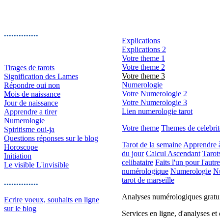
..............
Explications
Explications 2
Votre theme 1
Votre theme 2
Tirages de tarots
Votre theme 3
Signification des Lames
Numerologie
Répondre oui non
Votre Numerologie 2
Mois de naissance
Votre Numerologie 3
Jour de naissance
Lien numerologie tarot
Apprendre a tirer
Numerologie
Votre theme
Themes de celebrit
Spiritisme oui-ja
Questions réponses sur le blog
Tarot de la semaine
Apprendre à 
Horoscope
du jour
Calcul Ascendant
Tarot
Initiation
celibataire
Faits l'un pour l'autr
Le visible L'invisible
numérologique
Numerologie
N
tarot de marseille
..............
Analyses numérologiques gratui
Ecrire voeux, souhaits en ligne
sur le blog
Services en ligne, d'analyses e