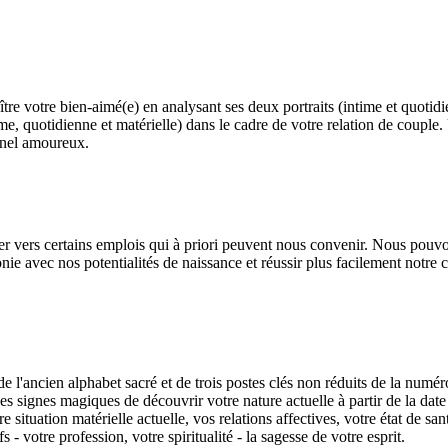
re votre bien-aimé(e) en analysant ses deux portraits (intime et quotidi
ime, quotidienne et matérielle) dans le cadre de votre relation de couple
nnel amoureux.
r vers certains emplois qui à priori peuvent nous convenir. Nous pouvon
nie avec nos potentialités de naissance et réussir plus facilement notre c
 l'ancien alphabet sacré et de trois postes clés non réduits de la numér
s signes magiques de découvrir votre nature actuelle à partir de la date
re situation matérielle actuelle, vos relations affectives, votre état de sa
s - votre profession, votre spiritualité - la sagesse de votre esprit.