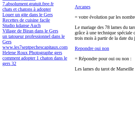
7.absolument.gratuit.free.fr
Arcanes
chats et chatons à adopter
Louer un gite dans le Gers
= votre évolution par les nombre
Recettes de cuisine facile
Studio kdanse Auch
Le mariage des 78 lames du tarot
Village de Biran dans le Gers
grâce à une technique spéciale 
un tatoueur professionnel dans le
trois mois à partir de la date du 
Gers
www.les7septpechescapitaux.com
Repondre oui non
Helene Roux Photographe gers
comment adopter 1 chaton dans le
= Répondre pour oui ou non :
gers 32
Les lames du tarot de Marseille