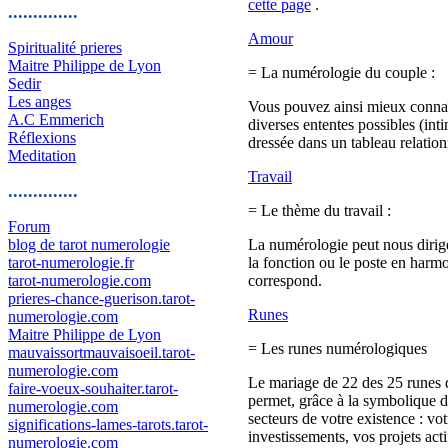
cette page
.
..............
Amour
Spiritualité prieres
Maitre Philippe de Lyon
= La numérologie du couple :
Sedir
Les anges
Vous pouvez ainsi mieux connaît
A.C Emmerich
diverses ententes possibles (int
Réflexions
dressée dans un tableau relatio
Meditation
Travail
..............
= Le thème du travail :
Forum
blog de tarot numerologie
La numérologie peut nous dirige
tarot-numerologie.fr
la fonction ou le poste en harmo
tarot-numerologie.com
correspond.
prieres-chance-guerison.tarot-
Runes
numerologie.com
Maitre Philippe de Lyon
= Les runes numérologiques
mauvaissortmauvaisoeil.tarot-
numerologie.com
Le mariage de 22 des 25 runes de
faire-voeux-souhaiter.tarot-
permet, grâce à la symbolique de
numerologie.com
secteurs de votre existence : vot
significations-lames-tarots.tarot-
investissements, vos projets actif
numerologie.com