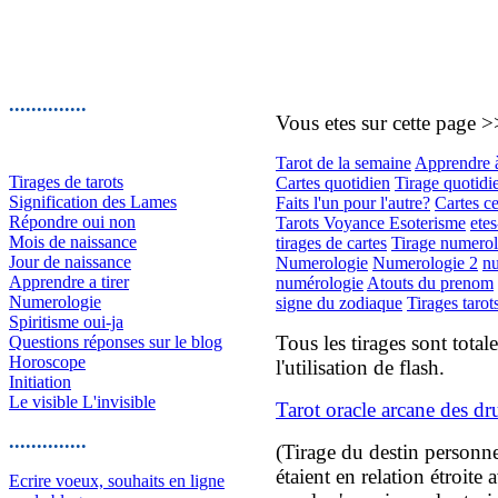
..............
Vous etes sur cette page 
Tarot de la semaine
Apprendre à 
Tirages de tarots
Cartes quotidien
Tirage quotidie
Signification des Lames
Faits l'un pour l'autre?
Cartes ce
Répondre oui non
Tarots Voyance Esoterisme
ete
Mois de naissance
tirages de cartes
Tirage numerol
Jour de naissance
Numerologie
Numerologie 2
nu
Apprendre a tirer
numérologie
Atouts du prenom
Numerologie
signe du zodiaque
Tirages tarot
Spiritisme oui-ja
Tous les tirages sont total
Questions réponses sur le blog
Horoscope
l'utilisation de flash.
Initiation
Le visible L'invisible
Tarot oracle arcane des dr
..............
(Tirage du destin personne
étaient en relation étroite
Ecrire voeux, souhaits en ligne