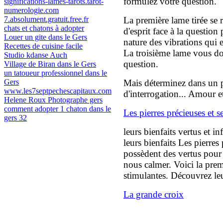
formulez votre question.
significations-lames-tarots.tarot-
numerologie.com
7.absolument.gratuit.free.fr
La première lame tirée se r
chats et chatons à adopter
d'esprit face à la question
Louer un gite dans le Gers
nature des vibrations qui e
Recettes de cuisine facile
La troisième lame vous do
Studio kdanse Auch
question.
Village de Biran dans le Gers
un tatoueur professionnel dans le
Gers
Mais déterminez dans un 
www.les7septpechescapitaux.com
d'interrogation... Amour et
Helene Roux Photographe gers
comment adopter 1 chaton dans le
Les pierres précieuses et 
gers 32
leurs bienfaits vertus et i
leurs bienfaits Les pierres
possèdent des vertus pour
nous calmer. Voici la premi
stimulantes. Découvrez leur
La grande croix