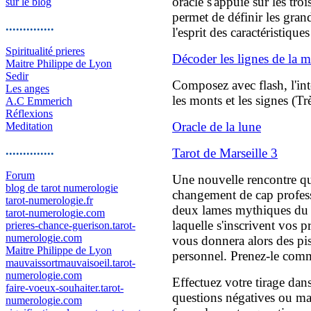
oracle s'appuie sur les troi
sur le blog
permet de définir les gran
..............
l'esprit des caractéristique
Spiritualité prieres
Décoder les lignes de la m
Maitre Philippe de Lyon
Sedir
Composez avec flash, l'int
Les anges
les monts et les signes (Trè
A.C Emmerich
Réflexions
Oracle de la lune
Meditation
..............
Tarot de Marseille 3
Forum
Une nouvelle rencontre qu
blog de tarot numerologie
changement de cap profess
tarot-numerologie.fr
deux lames mythiques du t
tarot-numerologie.com
laquelle s'inscrivent vos
prieres-chance-guerison.tarot-
numerologie.com
vous donnera alors des pist
Maitre Philippe de Lyon
personnel. Prenez-le com
mauvaissortmauvaisoeil.tarot-
numerologie.com
Effectuez votre tirage dans 
faire-voeux-souhaiter.tarot-
questions négatives ou ma
numerologie.com