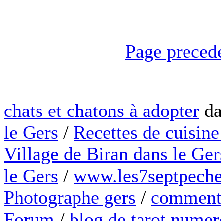
Page preced
chats et chatons à adopter
da
le Gers
/
Recettes de cuisine
Village de Biran dans le Ger
le Gers
/
www.les7septpeche
Photographe gers
/
comment 
Forum
/
blog de tarot numer