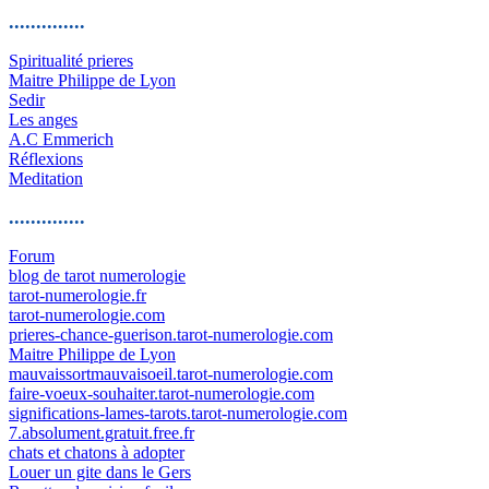
..............
Spiritualité prieres
Maitre Philippe de Lyon
Sedir
Les anges
A.C Emmerich
Réflexions
Meditation
..............
Forum
blog de tarot numerologie
tarot-numerologie.fr
tarot-numerologie.com
prieres-chance-guerison.tarot-numerologie.com
Maitre Philippe de Lyon
mauvaissortmauvaisoeil.tarot-numerologie.com
faire-voeux-souhaiter.tarot-numerologie.com
significations-lames-tarots.tarot-numerologie.com
7.absolument.gratuit.free.fr
chats et chatons à adopter
Louer un gite dans le Gers