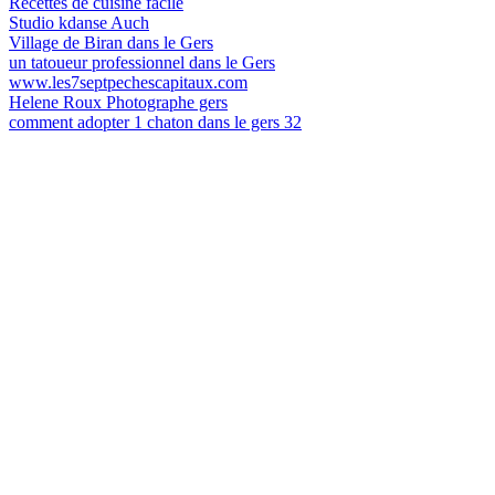
Recettes de cuisine facile
Studio kdanse Auch
Village de Biran dans le Gers
un tatoueur professionnel dans le Gers
www.les7septpechescapitaux.com
Helene Roux Photographe gers
comment adopter 1 chaton dans le gers 32