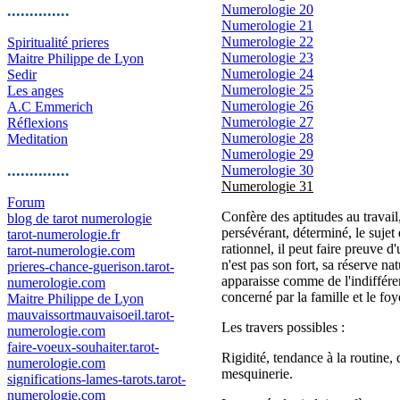
..............
Numerologie 20
Numerologie 21
Numerologie 22
Spiritualité prieres
Numerologie 23
Maitre Philippe de Lyon
Numerologie 24
Sedir
Numerologie 25
Les anges
Numerologie 26
A.C Emmerich
Numerologie 27
Réflexions
Numerologie 28
Meditation
Numerologie 29
..............
Numerologie 30
Numerologie 31
Forum
Confère des aptitudes au travail,
blog de tarot numerologie
persévérant, déterminé, le sujet
tarot-numerologie.fr
rationnel, il peut faire preuve 
tarot-numerologie.com
n'est pas son fort, sa réserve nat
prieres-chance-guerison.tarot-
apparaisse comme de l'indifféren
numerologie.com
concerné par la famille et le foye
Maitre Philippe de Lyon
mauvaissortmauvaisoeil.tarot-
Les travers possibles :
numerologie.com
faire-voeux-souhaiter.tarot-
Rigidité, tendance à la routine, 
numerologie.com
mesquinerie.
significations-lames-tarots.tarot-
numerologie.com