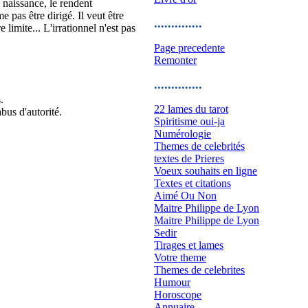
 naissance, le rendent
e pas être dirigé. Il veut être
..............
 limite... L'irrationnel n'est pas
Page precedente
Remonter
..............
.
22 lames du tarot
abus d'autorité.
Spiritisme oui-ja
Numérologie
Themes de celebrités
textes de Prieres
Voeux souhaits en ligne
Textes et citations
Aimé Ou Non
Maitre Philippe de Lyon
Maitre Philippe de Lyon
Sedir
Tirages et lames
Votre theme
Themes de celebrites
Humour
Horoscope
Annuaire