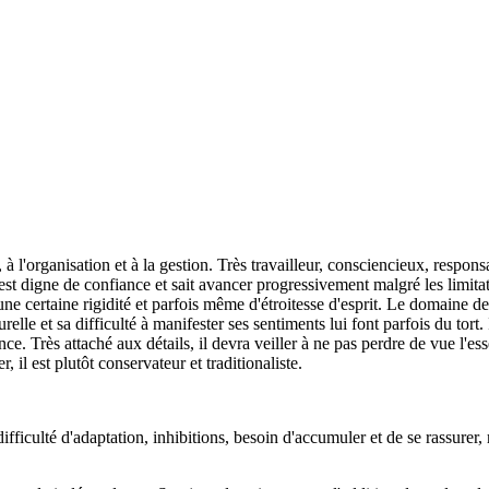
 à l'organisation et à la gestion. Très travailleur, consciencieux, responsa
 est digne de confiance et sait avancer progressivement malgré les limita
d'une certaine rigidité et parfois même d'étroitesse d'esprit. Le domaine 
urelle et sa difficulté à manifester ses sentiments lui font parfois du tort.
ce. Très attaché aux détails, il devra veiller à ne pas perdre de vue l'es
r, il est plutôt conservateur et traditionaliste.
difficulté d'adaptation, inhibitions, besoin d'accumuler et de se rassurer,