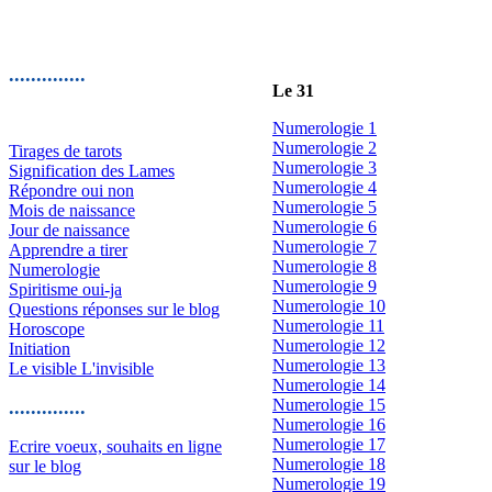
..............
Le 31
Numerologie 1
Numerologie 2
Tirages de tarots
Numerologie 3
Signification des Lames
Numerologie 4
Répondre oui non
Numerologie 5
Mois de naissance
Numerologie 6
Jour de naissance
Numerologie 7
Apprendre a tirer
Numerologie 8
Numerologie
Numerologie 9
Spiritisme oui-ja
Numerologie 10
Questions réponses sur le blog
Numerologie 11
Horoscope
Numerologie 12
Initiation
Numerologie 13
Le visible L'invisible
Numerologie 14
Numerologie 15
..............
Numerologie 16
Numerologie 17
Ecrire voeux, souhaits en ligne
Numerologie 18
sur le blog
Numerologie 19