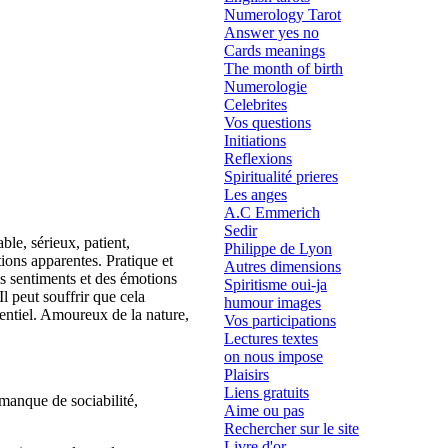
Numerology Tarot
Answer yes no
Cards meanings
The month of birth
Numerologie
Celebrites
Vos questions
Initiations
Reflexions
Spiritualité prieres
Les anges
A.C Emmerich
Sedir
ble, sérieux, patient,
Philippe de Lyon
tions apparentes. Pratique et
Autres dimensions
des sentiments et des émotions
Spiritisme oui-ja
 Il peut souffrir que cela
humour images
sentiel. Amoureux de la nature,
Vos participations
Lectures textes
on nous impose
Plaisirs
Liens gratuits
 manque de sociabilité,
Aime ou pas
Rechercher sur le site
Livre d'or