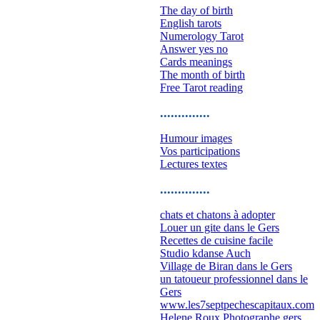
The day of birth
English tarots
Numerology Tarot
Answer yes no
Cards meanings
The month of birth
Free Tarot reading
..............
Humour images
Vos participations
Lectures textes
..............
chats et chatons à adopter
Louer un gite dans le Gers
Recettes de cuisine facile
Studio kdanse Auch
Village de Biran dans le Gers
un tatoueur professionnel dans le
Gers
www.les7septpechescapitaux.com
Helene Roux Photographe gers