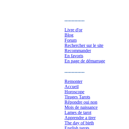
..............
Livre d'or
Blog
Forum
Rechercher sur le site
Recommander
En favoris
En page de démarrage
..............
Remonter
Accueil
Horoscope
Tirages Tarots
Répondre oui non
Mois de naissance
Lames de tarot
Apprendre a tirer
The day of birth
English tarots