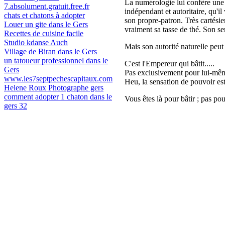
La numérologie lui confère une 
7.absolument.gratuit.free.fr
indépendant et autoritaire, qu'il
chats et chatons à adopter
son propre-patron. Très cartésien,
Louer un gite dans le Gers
vraiment sa tasse de thé. Son se
Recettes de cuisine facile
Studio kdanse Auch
Mais son autorité naturelle peut 
Village de Biran dans le Gers
un tatoueur professionnel dans le
C'est l'Empereur qui bâtit.....
Gers
Pas exclusivement pour lui-même
www.les7septpechescapitaux.com
Heu, la sensation de pouvoir est i
Helene Roux Photographe gers
comment adopter 1 chaton dans le
Vous êtes là pour bâtir ; pas pou
gers 32